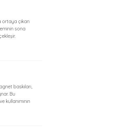
 ortaya çıkan
neminin sona
ekleşir.
agnet baskıları,
ynar. Bu
ve kullanımının