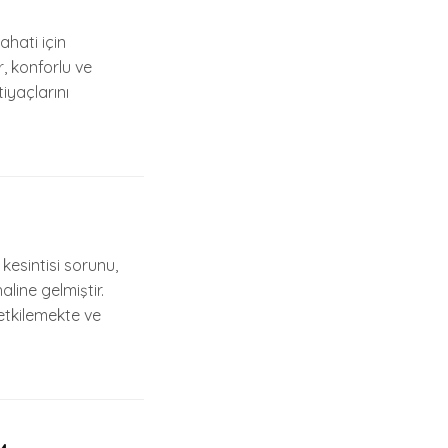
ahati için
 konforlu ve
iyaçlarını
esintisi sorunu,
line gelmiştir.
 etkilemekte ve