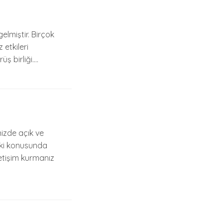
gelmiştir. Birçok
 etkileri
ş birliği….
inizde açık ve
lişki konusunda
letişim kurmanız