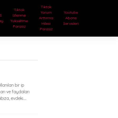
Tiktok
Tiktok
Yorum
Youtube
S
Izlenme
Arttırma
Abone
ay
Yükseltme
Hilesi
Servisleri
Parasız
Parasız
lanılan bir ip
arı ve faydaları
abiza, evdeki….