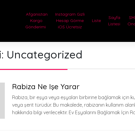
Afganistan
Instagram Gizli
Sayfa
SM
Kargo
Hesap Görme
Liste
Listesi
On
Gönderimi
iOS Ücretsiz
i:
Uncategorized
Rabiza Ne Işe Yarar
Rabiza, bir eşya veya eşyaları birbirine bağlamak için kul
veya şerit türüdür. Bu makalede, rabizanın kullanım alanl
hakkında bilgi verilecektir. Ev Eşyalarını Bağlamak İçin R