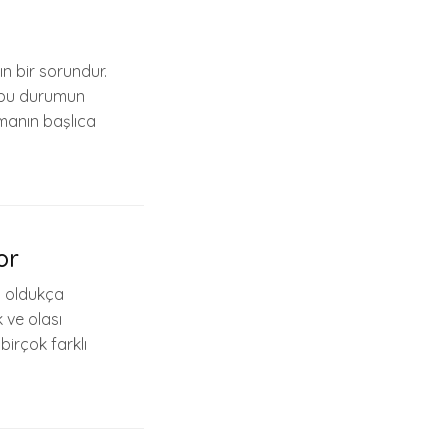
n bir sorundur.
e bu durumun
smanın başlıca
or
u oldukça
 ve olası
birçok farklı