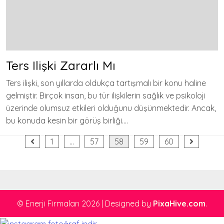
Ters Ilişki Zararlı Mı
Ters ilişki, son yıllarda oldukça tartışmalı bir konu haline
gelmiştir. Birçok insan, bu tür ilişkilerin sağlık ve psikoloji
üzerinde olumsuz etkileri olduğunu düşünmektedir. Ancak,
bu konuda kesin bir görüş birliği….
Yazı
1
…
57
58
59
60
sayfalaması
© Enerji Firmaları 2026
|
Designed by
PixaHive.com
.