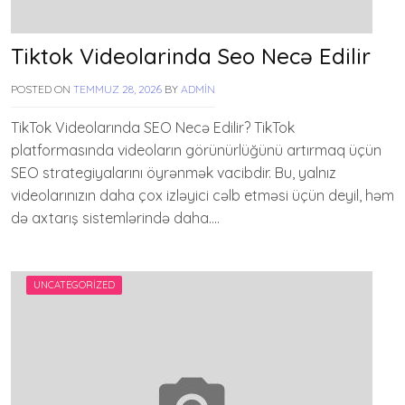
Tiktok Videolarinda Seo Necə Edilir
POSTED ON
TEMMUZ 28, 2026
BY
ADMIN
TikTok Videolarında SEO Necə Edilir? TikTok
platformasında videoların görünürlüğünü artırmaq üçün
SEO strategiyalarını öyrənmək vacibdir. Bu, yalnız
videolarınızın daha çox izləyici cəlb etməsi üçün deyil, həm
də axtarış sistemlərində daha….
UNCATEGORIZED