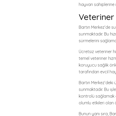
hayvan sahiplerine 
Veteriner
Bartın Merkez’de sun
sunmaktadır. Bu hiz
sürmelerini sağlam
Ücretsiz veteriner h
temel veteriner hizm
koruyucu sağlık önlem
tarafından evcil hayv
Bartın Merkez’deki üc
sunmaktadır. Bu işl
kontrolü sağlamak am
olumlu etkileri olan 
Bunun yanı sıra, Ba