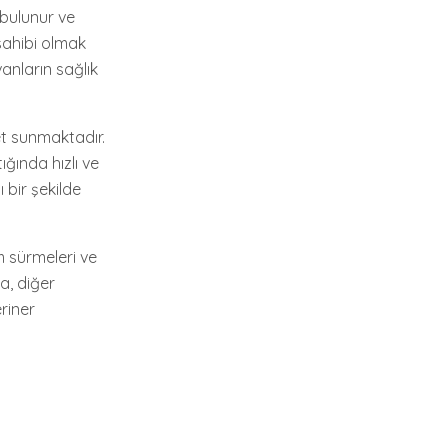
 bulunur ve
sahibi olmak
anların sağlık
et sunmaktadır.
ığında hızlı ve
 bir şekilde
m sürmeleri ve
ra, diğer
eriner