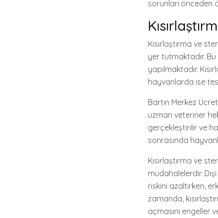
sorunları önceden ö
Kısırlaştır
Kısırlaştırma ve ste
yer tutmaktadır. Bu
yapılmaktadır. Kısır
hayvanlarda ise testi
Bartın Merkez Ücrets
uzman veteriner heki
gerçekleştirilir ve h
sonrasında hayvanla
Kısırlaştırma ve ster
müdahalelerdir. Diş
riskini azaltırken, 
zamanda, kısırlaştır
açmasını engeller ve