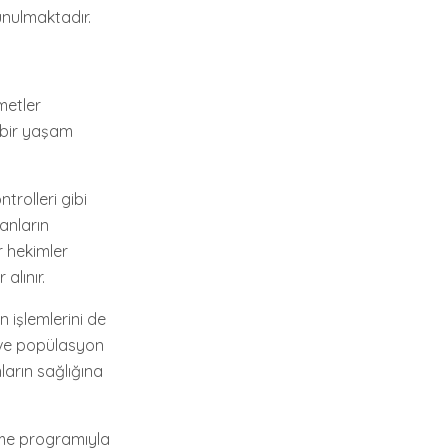
unulmaktadır.
metler
ı bir yaşam
trolleri gibi
anların
r hekimler
alınır.
n işlemlerini de
k ve popülasyon
ların sağlığına
enme programıyla