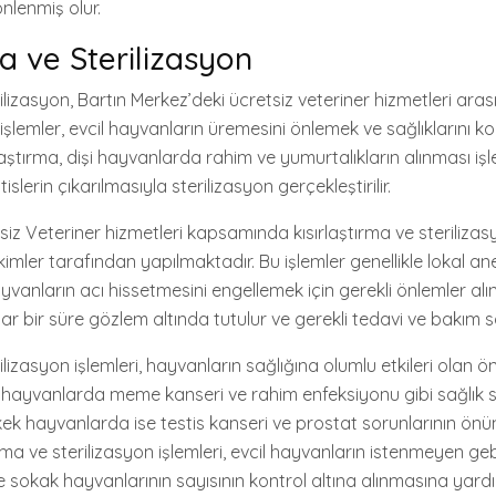
nlenmiş olur.
ma ve Sterilizasyon
rilizasyon, Bartın Merkez’deki ücretsiz veteriner hizmetleri ara
 işlemler, evcil hayvanların üremesini önlemek ve sağlıklarını
laştırma, dişi hayvanlarda rahim ve yumurtalıkların alınması işl
slerin çıkarılmasıyla sterilizasyon gerçekleştirilir.
iz Veteriner hizmetleri kapsamında kısırlaştırma ve sterilizasy
mler tarafından yapılmaktadır. Bu işlemler genellikle lokal an
ayvanların acı hissetmesini engellemek için gerekli önlemler alını
r bir süre gözlem altında tutulur ve gerekli tedavi ve bakım sa
ilizasyon işlemleri, hayvanların sağlığına olumlu etkileri olan ö
i hayvanlarda meme kanseri ve rahim enfeksiyonu gibi sağlık s
erkek hayvanlarda ise testis kanseri ve prostat sorunlarının önü
ma ve sterilizasyon işlemleri, evcil hayvanların istenmeyen geb
 sokak hayvanlarının sayısının kontrol altına alınmasına yardı