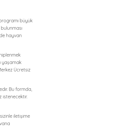
e programı büyük
r bulunması
 de hayvan
ahiplenmek
rda yaşamak
Merkez Ücretsiz
dir. Bu formda,
 istenecektir.
zinle iletişime
yvana