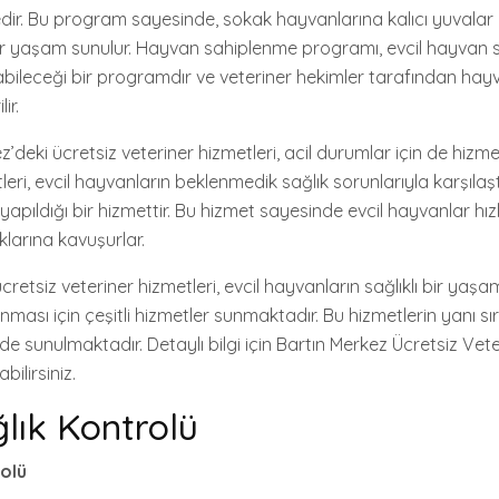
ir. Bu program sayesinde, sokak hayvanlarına kalıcı yuvalar
ir yaşam sunulur. Hayvan sahiplenme programı, evcil hayvan 
abileceği bir programdır ve veteriner hekimler tarafından hayv
ir.
z’deki ücretsiz veteriner hizmetleri, acil durumlar için de hizm
leri, evcil hayvanların beklenmedik sağlık sorunlarıyla karşılaşt
yapıldığı bir hizmettir. Bu hizmet sayesinde evcil hayvanlar hızlı
ıklarına kavuşurlar.
cretsiz veteriner hizmetleri, evcil hayvanların sağlıklı bir yaşa
anması için çeşitli hizmetler sunmaktadır. Bu hizmetlerin yanı sı
 de sunulmaktadır. Detaylı bilgi için Bartın Merkez Ücretsiz Vet
ilirsiniz.
ğlık Kontrolü
rolü