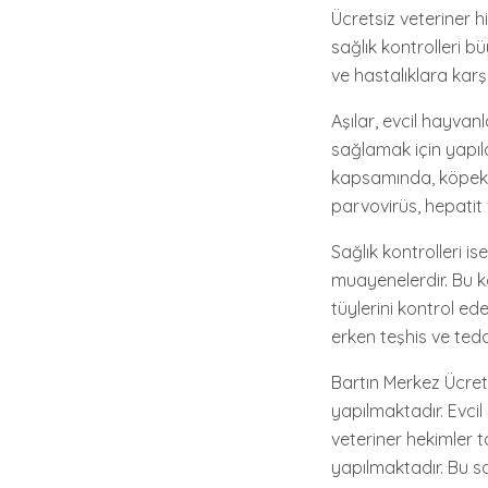
Ücretsiz veteriner 
sağlık kontrolleri b
ve hastalıklara kar
Aşılar, evcil hayvan
sağlamak için yapıla
kapsamında, köpekler
parvovirüs, hepatit 
Sağlık kontrolleri is
muayenelerdir. Bu ko
tüylerini kontrol ede
erken teşhis ve teda
Bartın Merkez Ücrets
yapılmaktadır. Evcil
veteriner hekimler t
yapılmaktadır. Bu sa