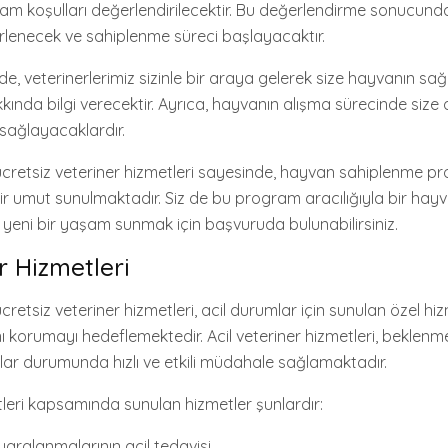
m koşulları değerlendirilecektir. Bu değerlendirme sonucund
irlenecek ve sahiplenme süreci başlayacaktır.
, veterinerlerimiz sizinle bir araya gelerek size hayvanın sağ
kkında bilgi verecektir. Ayrıca, hayvanın alışma sürecinde size
i sağlayacaklardır.
ücretsiz veteriner hizmetleri sayesinde, hayvan sahiplenme p
ir umut sunulmaktadır. Siz de bu program aracılığıyla bir hayv
eni bir yaşam sunmak için başvuruda bulunabilirsiniz.
r Hizmetleri
cretsiz veteriner hizmetleri, acil durumlar için sunulan özel hiz
ı korumayı hedeflemektedir. Acil veteriner hizmetleri, beklenm
lar durumunda hızlı ve etkili müdahale sağlamaktadır.
tleri kapsamında sunulan hizmetler şunlardır:
aralanmalarının acil tedavisi