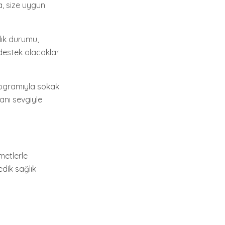
a, size uygun
lık durumu,
 destek olacaklar
rogramıyla sokak
anı sevgiyle
metlerle
edik sağlık