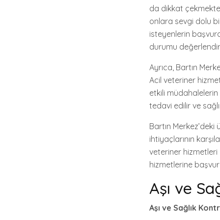
da dikkat çekmekted
onlara sevgi dolu b
isteyenlerin başvur
durumu değerlendiril
Ayrıca, Bartın Merke
Acil veteriner hizmet
etkili müdahalelerin 
tedavi edilir ve sağl
Bartın Merkez’deki ü
ihtiyaçlarının karşıl
veteriner hizmetleri
hizmetlerine başvurab
Aşı ve Sa
Aşı ve Sağlık Kont