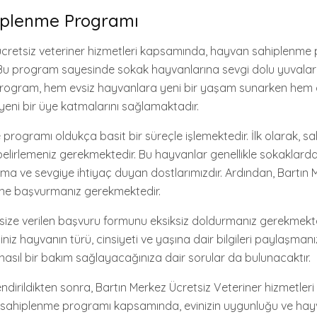
plenme Programı
 ücretsiz veteriner hizmetleri kapsamında, hayvan sahiplenm
. Bu program sayesinde sokak hayvanlarına sevgi dolu yuvala
Program, hem evsiz hayvanlara yeni bir yaşam sunarken hem
e yeni bir üye katmalarını sağlamaktadır.
rogramı oldukça basit bir süreçle işlemektedir. İlk olarak, s
 belirlemeniz gerekmektedir. Bu hayvanlar genellikle sokakla
ma ve sevgiye ihtiyaç duyan dostlarımızdır. Ardından, Bartın 
ine başvurmanız gerekmektedir.
size verilen başvuru formunu eksiksiz doldurmanız gerekmekte
niz hayvanın türü, cinsiyeti ve yaşına dair bilgileri paylaşmanız
nasıl bir bakım sağlayacağınıza dair sorular da bulunacaktır.
irildikten sonra, Bartın Merkez Ücretsiz Veteriner hizmetleri si
 sahiplenme programı kapsamında, evinizin uygunluğu ve ha