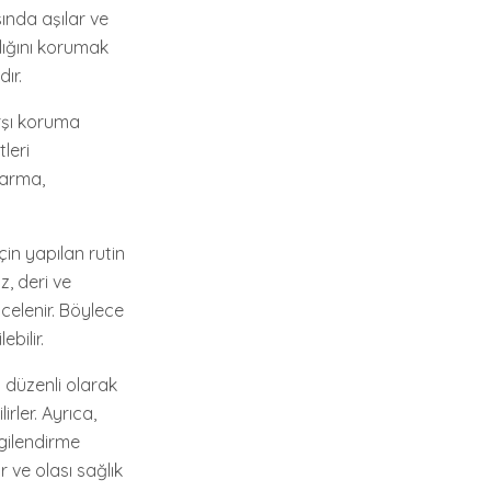
ında aşılar ve
lığını korumak
ır.
arşı koruma
leri
karma,
çin yapılan rutin
z, deri ve
ncelenir. Böylece
bilir.
i düzenli olarak
rler. Ayrıca,
lgilendirme
r ve olası sağlık