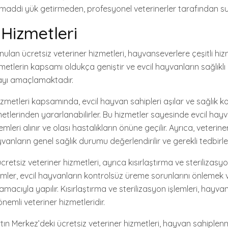
maddi yük getirmeden, profesyonel veterinerler tarafından s
 Hizmetleri
ulan ücretsiz veteriner hizmetleri, hayvanseverlere çeşitli hiz
metlerin kapsamı oldukça geniştir ve evcil hayvanların sağlıkl
ayı amaçlamaktadır.
izmetleri kapsamında, evcil hayvan sahipleri aşılar ve sağlık kon
etlerinden yararlanabilirler. Bu hizmetler sayesinde evcil hayv
leri alınır ve olası hastalıkların önüne geçilir. Ayrıca, veterine
anların genel sağlık durumu değerlendirilir ve gerekli tedbirler 
retsiz veteriner hizmetleri, ayrıca kısırlaştırma ve sterilizasyo
emler, evcil hayvanların kontrolsüz üreme sorunlarını önleme
acıyla yapılır. Kısırlaştırma ve sterilizasyon işlemleri, hayvan
önemli veteriner hizmetleridir.
rtın Merkez’deki ücretsiz veteriner hizmetleri, hayvan sahipl