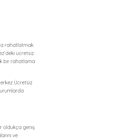
nda rahatlatmak
ez’deki ücretsiz
ük bir rahatlama
Merkez Ücretsiz
 durumlarda
er oldukça geniş
larını ve