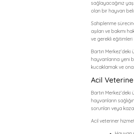
sağlayacağınız yaşa
olan bir hayvan bel
Sahiplenme sürecinde
aşıları ve bakımı ha
ve gerekli eğitimler
Bartın Merkez’deki 
hayvanlarına yeni b
kucaklamak ve ona y
Acil Veterine
Bartın Merkez’deki ü
hayvanların sağlığın
sorunları veya kaza
Acil veteriner hizme
Hayvan y