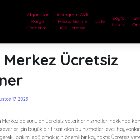
Afganistan
Instagram Gizli
Sayfa
SM
Kargo
Hesap Görme
Liste
Listesi
On
Gönderimi
iOS Ücretsiz
 Merkez Ücretsiz
iner
ustos 17, 2023
 Merkez’de sunulan ücretsiz veteriner hizmetleri hakkında ko
verler için büyük bir fırsat olan bu hizmetler, evcil hayvanları
rekli bakımı sağlamak için önemli bir kaynaktır. Ücretsiz veter