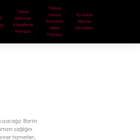
Tiktok
Tiktok
Yorum
Youtube
S
Izlenme
Arttırma
Abone
ay
Yükseltme
Hilesi
Servisleri
Parasız
Parasız
nuşacağız. Bartın
mızın sağlığını
iner hizmetleri,