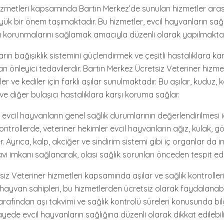
hizmetleri kapsamında Bartın Merkez’de sunulan hizmetler aras
üyük bir önem taşımaktadır. Bu hizmetler, evcil hayvanların sağ
şı korunmalarını sağlamak amacıyla düzenli olarak yapılmaktad
ların bağışıklık sistemini güçlendirmek ve çeşitli hastalıklara k
n önleyici tedavilerdir. Bartın Merkez Ücretsiz Veteriner hizmet
 ve kediler için farklı aşılar sunulmaktadır. Bu aşılar, kuduz, 
ve diğer bulaşıcı hastalıklara karşı koruma sağlar.
e evcil hayvanların genel sağlık durumlarının değerlendirilmesi i
ntrollerde, veteriner hekimler evcil hayvanların ağız, kulak, gö
r. Ayrıca, kalp, akciğer ve sindirim sistemi gibi iç organlar da i
vi imkanı sağlanarak, olası sağlık sorunları önceden tespit edile
iz Veteriner hizmetleri kapsamında aşılar ve sağlık kontroller
 hayvan sahipleri, bu hizmetlerden ücretsiz olarak faydalanabili
arafından aşı takvimi ve sağlık kontrolü süreleri konusunda bi
yede evcil hayvanların sağlığına düzenli olarak dikkat edilebili