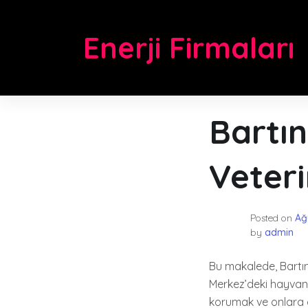
Skip
to
Enerji Firmaları
content
Bartın
Veter
Posted on
Ağ
by
admin
Bu makalede, Bartın
Merkez’deki hayvanse
korumak ve onlara ge