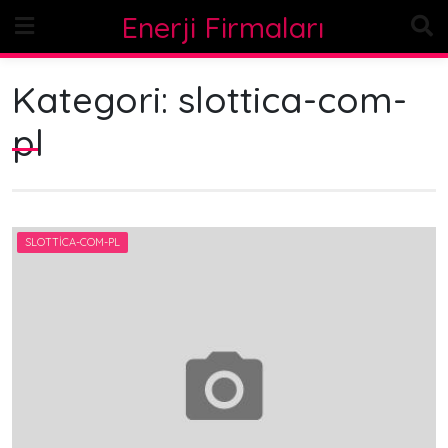
Skip
Enerji Firmaları
to
content
Kategori:
slottica-com-
pl
SLOTTICA-COM-PL