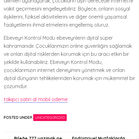
dilimleri ayarlayarak, çocukların aşırı derecede internette
vakit geçirmesini engelleyebiliriz. Böylece, onların sosyal
ilişkilerini, fiziksel aktivitelerini ve diğer önemli yaşamsal
faaliyetlerini ihmal etmelerini engellemiş oluruz.
Ebeveyn Kontrol Modu ebeveynlerin dijital süper
kahramanıdır. Çocuklarımızın online güvenliğini sağlamak
ve onları dijital risklerden korumak için bu aracı etkin bir
şekilde kullanabiliriz. Ebeveyn Kontrol Modu,
çocuklarımızın internet deneyimini yönetmek ve onları
dijital dünyanın tehlikelerinden korumak için mükemmel bir
çözümdür.
takipci satin al mobil odeme
POSTED UNDER
UNCATEGORIZED
Bileğe 777 yazmak ne
Endüstriyel Mutfaklarda