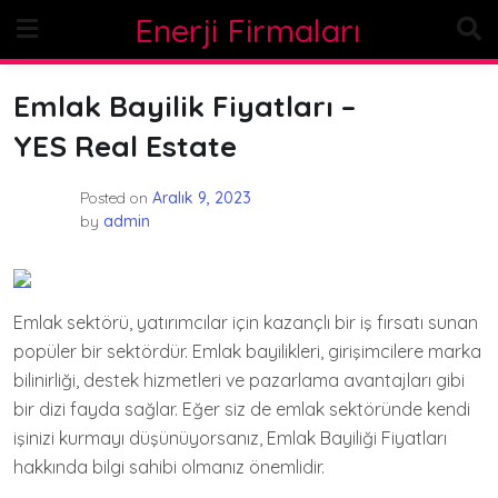
Skip
Enerji Firmaları
to
content
Emlak Bayilik Fiyatları –
YES Real Estate
Posted on
Aralık 9, 2023
by
admin
Emlak sektörü, yatırımcılar için kazançlı bir iş fırsatı sunan
popüler bir sektördür. Emlak bayilikleri, girişimcilere marka
bilinirliği, destek hizmetleri ve pazarlama avantajları gibi
bir dizi fayda sağlar. Eğer siz de emlak sektöründe kendi
işinizi kurmayı düşünüyorsanız, Emlak Bayiliği Fiyatları
hakkında bilgi sahibi olmanız önemlidir.