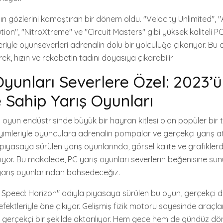
nın gözlerini kamaştıran bir dönem oldu. "Velocity Unlimited", 
ion", "NitroXtreme" ve "Circuit Masters" gibi yüksek kaliteli PC
riyle oyunseverleri adrenalin dolu bir yolculuğa çıkarıyor. Bu
rek, hızın ve rekabetin tadını doyasıya çıkarabilir
Oyunları Severlere Özel: 2023’ü
e Sahip Yarış Oyunları
o oyun endüstrisinde büyük bir hayran kitlesi olan popüler bir t
mleriyle oyunculara adrenalin pompalar ve gerçekçi yarış at
 piyasaya sürülen yarış oyunlarında, görsel kalite ve grafikler
iyor. Bu makalede, PC yarış oyunları severlerin beğenisine su
p yarış oyunlarından bahsedeceğiz.
or Speed: Horizon" adıyla piyasaya sürülen bu oyun, gerçekçi d
fektleriyle öne çıkıyor. Gelişmiş fizik motoru sayesinde araçla
gerçekçi bir şekilde aktarılıyor. Hem gece hem de gündüz dön