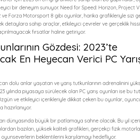
eyici bir deneyim sunuyor. Need for Speed: Horizon, Project Ve
ve Forza Motorsport 8 gibi oyunlar, harika grafikleriyle sizi 
k detaylara sahip araçlar, etkileyici çevreler ve gerçeklik hissi
açırılmayacak fırsatlar haline getiriyor.
kunlarının Gözdesi: 2023’te
cak En Heyecan Verici PC Yarı
can dolu anlar yaşatan ve yarış tutkunlarının adrenalinini yük
023 yılında piyasaya sürülecek olan PC yarış oyunları ise bu 
 Özgün ve etkileyici içerikleriyle dikkat çeken bu oyunlar, oyuncu
 hazırlanıyor.
nları dünyasında büyük bir patlamaya sahne olacak. Bu yıl içe
ardan bazıları, yüksek kaliteli grafikleri, gerçekçi fizik motorla
oyunseverlerin beklentilerini karşılamayı hedefliyor.