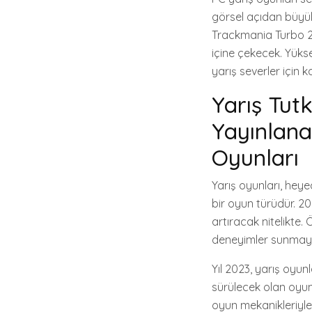
görsel açıdan büyül
Trackmania Turbo 2 
içine çekecek. Yükse
yarış severler için k
Yarış Tut
Yayınlana
Oyunları
Yarış oyunları, heye
bir oyun türüdür. 2
artıracak nitelikte.
deneyimler sunmaya
Yıl 2023, yarış oyu
sürülecek olan oyunl
oyun mekanikleriyle 