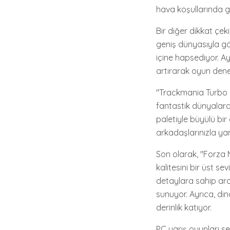
hava koşullarında g
Bir diğer dikkat çek
geniş dünyasıyla göz
içine hapsediyor. Ay
artırarak oyun dene
"Trackmania Turbo 2"
fantastik dünyalard
paletiyle büyülü b
arkadaşlarınızla yarı
Son olarak, "Forza 
kalitesini bir üst 
detaylara sahip ar
sunuyor. Ayrıca, di
derinlik katıyor.
PC yarış oyunları se