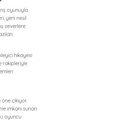
arış oyunuyla
i, yeni nesil
ış severlere
ıları:
leyici hikayesi
 rakipleriyle
temleri
 öne çıkıyor.
etme imkanı sunan
klu oyuncu