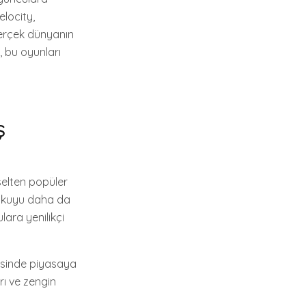
locity,
gerçek dünyanın
, bu oyunları
ş
selten popüler
tutkuyu daha da
lara yenilikçi
risinde piyasaya
rı ve zengin