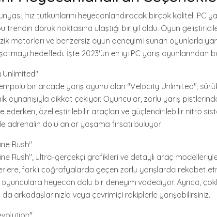
nyası, hız tutkunlarını heyecanlandıracak birçok kaliteli PC y
bu trendin doruk noktasına ulaştığı bir yıl oldu. Oyun geliştiriciler
fizik motorları ve benzersiz oyun deneyimi sunan oyunlarla yar
atmayı hedefledi. İşte 2023'ün en iyi PC yarış oyunlarından baz
y Unlimited"
empolu bir arcade yarış oyunu olan "Velocity Unlimited", sürük
k oynanışıyla dikkat çekiyor. Oyuncular, zorlu yarış pistlerinde
ederken, özelleştirilebilir araçları ve güçlendirilebilir nitro sis
e adrenalin dolu anlar yaşama fırsatı buluyor.
ine Rush"
ne Rush", ultra-gerçekçi grafikleri ve detaylı araç modelleriyle
erlere, farklı coğrafyalarda geçen zorlu yarışlarda rekabet 
 oyunculara heyecan dolu bir deneyim vadediyor. Ayrıca, ço
a arkadaşlarınızla veya çevrimiçi rakiplerle yarışabilirsiniz.
volution"