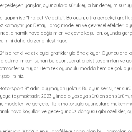
erçekleşen yarışlar, oyunculara sürükleyici bir deneyim sunuy
ici yapım ise "Project Velocity". Bu oyun, ultra gerçekçi grafikl
 kamaştırıyor. Detaylı araç modelleri ve çevresel efektler, oy
rıca, dinamik hava değişimleri ve çevre koşulları, oyunda gerçe
yimini daha da zenginleştiriyor.
 ise renkli ve etkileyici grafikleriyle öne çıkıyor. Oyunculara ke
a bulma imkanı sunan bu oyun, yaratıcı pist tasarımları ve y
ir atmosfer sunuyor. Hem tek oyunculu modda hem de çok oyu
şabilirsiniz.
Motorsport 8" adını duymayan yoktur. Bu oyun serisi, her sür
seviyeye taşımaktadır. 2023 yılında piyasaya sürülen son sürü
aç modelleri ve gerçekçi fizik motoruyla oyunculara mükemme
namik hava koşulları ve gece-gündüz döngüsü gibi özellikler, oy
verler için 2023'ün en iyi grafiklere sahip olan bu yapımalar, 