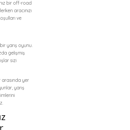
ız bir off-road
erken aracınızı
oşulları ve
bir yarış oyunu.
ızda gelişmiş
şlar sizi
r arasında yer
yunlar, yarış
imlerini
z.
ız
r