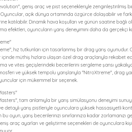
olution", geniş araç ve pist seçenekleriyle zenginleştirilmiş b
 Oyuncular, açık dünya ortamında özgürce dolaşabilir ve farkl
erine katılabilir. Dinamik hava koşulları ve günün saatine bağlı 
rma efektleri, oyuncuların yarış deneyimini daha da gerçekçi kıl
reme"
reme", hız tutkunları için tasarlanmış bir drag yarış oyunudur.
r içinde müthiş hızlara ulaşan özel drag araçlarıyla rekabet e
a ve vites geçişlerindeki becerilerini sergileme şansı yakalı
mosferi ve yüksek tempolu yarışlarıyla "NitroXtreme", drag yarı
uncular için mükemmel bir seçenek.
 Masters"
 Masters", tam anlamıyla bir yarış simülasyonu deneyimi sunuyo
e detaylı yarış pistleriyle oyunculara yüksek hassasiyetli kont
bu oyun, yarış becerilerinizi sınırlarınıza kadar zorlamanızı ger
eniş araç ayarları ve geliştirme seçenekleri de oyunculara kişi
unuyor.