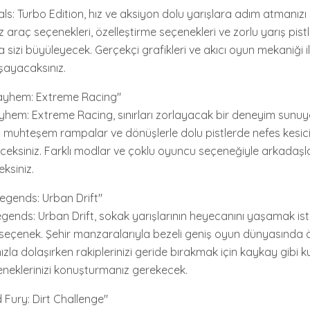
als: Turbo Edition, hız ve aksiyon dolu yarışlara adım atmanız
 araç seçenekleri, özelleştirme seçenekleri ve zorlu yarış pistl
 sizi büyüleyecek. Gerçekçi grafikleri ve akıcı oyun mekaniği i
şayacaksınız.
ayhem: Extreme Racing"
yhem: Extreme Racing, sınırları zorlayacak bir deneyim sunuyo
en muhteşem rampalar ve dönüşlerle dolu pistlerde nefes kesici
ceksiniz. Farklı modlar ve çoklu oyuncu seçeneğiyle arkadaşla
ksiniz.
Legends: Urban Drift"
egends: Urban Drift, sokak yarışlarının heyecanını yaşamak ist
 seçenek. Şehir manzaralarıyla bezeli geniş oyun dünyasında öze
ızla dolaşırken rakiplerinizi geride bırakmak için kaykay gibi k
teneklerinizi konuşturmanız gerekecek.
 Fury: Dirt Challenge"