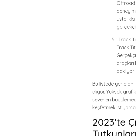
Offroad 
deneyimi
ustalıkla
gerçekçi 
"Track T
Track Tit
Gerçekçi 
araçları 
bekliyor.
Bu listede yer alan
alıyor. Yüksek grafik
severleri büyülemey
keşfetmek istiyorsan
2023’te Çı
Tutkunlar