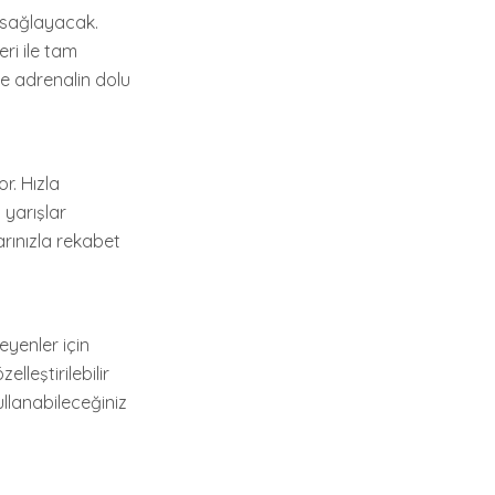
ı sağlayacak.
eri ile tam
le adrenalin dolu
r. Hızla
 yarışlar
rınızla rekabet
eyenler için
lleştirilebilir
ullanabileceğiniz