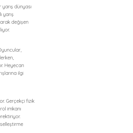
ir yarış dünyası
ı yarış
olarak değişen
ıyor.
 Oyuncular,
derken,
yor. Heyecan
şlarına ilgi
r. Gerçekçi fizik
rol imkanı
ektiriyor.
selleştirme