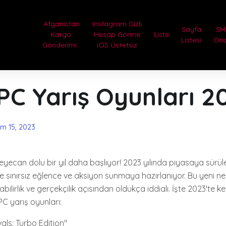
Afganistan
Instagram Gizli
Sayfa
SM
Kargo
Hesap Görme
Liste
Listesi
On
Gönderimi
iOS Ücretsiz
 PC Yarış Oyunları 2
im 15, 2023
eyecan dolu bir yıl daha başlıyor! 2023 yılında piyasaya sürül
ere sınırsız eğlence ve aksiyon sunmaya hazırlanıyor. Bu yeni nes
abilirlik ve gerçekçilik açısından oldukça iddialı. İşte 2023'te k
PC yarış oyunları:
als: Turbo Edition"