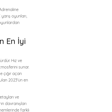
"Adrenaline
 yarış oyunları,
 oyunlardan
n En İyi
ürdür. Hız ve
mosferini sunar.
de çığır açan
nulan 2023'ün en
etayları ve
rın davranışları
emlerinde farklı