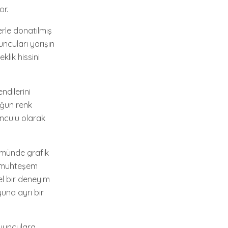
or.
erle donatılmış
uncuları yarışın
klik hissini
ndilerini
oğun renk
nculu olarak
ümünde grafik
m, muhteşem
l bir deneyim
una ayrı bir
oyunculara