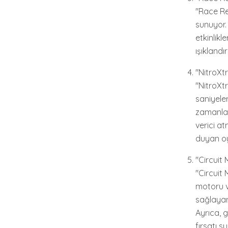
"Race Rev
sunuyor.
etkinlikl
ışıklandı
"NitroXt
"NitroXt
saniyele
zamanlam
verici at
duyan oy
"Circuit
"Circuit
motoru v
sağlayan 
Ayrıca, g
fırsatı s