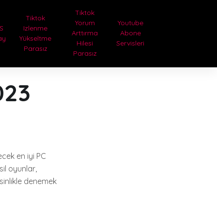
Tiktok
Tiktok
Yorum
Youtube
S
Izlenme
Arttırma
Abone
ay
Yükseltme
Hilesi
Servisleri
Parasız
Parasız
023
ecek en iyi PC
il oyunlar,
esinlikle denemek