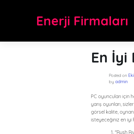
Skip
to
Enerji Firmaları
content
En İyi
Posted on
Ek
by
admin
PC oyuncuları için h
yarış oyunları, sizl
görsel kalite, oynan
isteyeceğiniz en iyi 
"Rush Riv