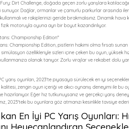
Fury: Dirt Challenge, doğada geçen zorlu yarışlara katılacağın
 sunuyor. Dağlar, ormanlar ve çamurlu parkurlar arasında ilerl
 kullanmalı ve rakiplerinizi geride bırakmalısınız. Dinamik hava k
fizik motoruyla oyuna ayrı bir boyut kazandırılıyor.
itans: Championship Edition"
ans: Championship Edition, pistlerin hakimi olma fırsatı sunan 
simülasyon özellikleriyle sizleri içine çeken bu oyun, yüksek h
kullanmanıza olanak tanıyor. Zorlu virajlar ve rekabet dolu yarı
 PC yarış oyunları, 2023'te piyasaya sürülecek en iyi seçenekle
 kalitesi, zengin oyun içeriği ve akıcı oynanış deneyimi ile bu o
e hazırlanıyor. Eğer hız tutkunuysanız ve gerçekçi yarış deney
ız, 2023'teki bu oyunlara göz atmanızı kesinlikle tavsiye ederi
kan En İyi PC Yarış Oyunları: H
ını Heyecanlandıran Seçenekle