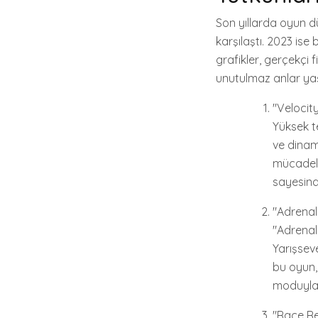
Son yıllarda oyun dü
karşılaştı. 2023 ise 
grafikler, gerçekçi 
unutulmaz anlar yaş
"Velocit
Yüksek t
ve dinami
mücadele 
sayesind
"Adrenal
"Adrenali
Yarışsev
bu oyun,
moduyla d
"Race Re