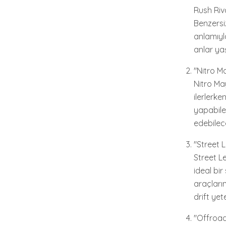
Rush Riv
Benzersiz
anlamıyla
anlar ya
"Nitro M
Nitro Ma
ilerlerk
yapabile
edebilece
"Street 
Street L
ideal bir
araçların
drift ye
"Offroad