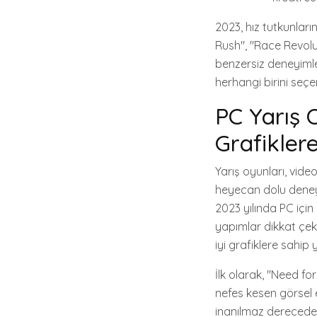
2023, hız tutkunları
Rush", "Race Revolut
benzersiz deneyimle
herhangi birini seçe
PC Yarış 
Grafikler
Yarış oyunları, vide
heyecan dolu deneyi
2023 yılında PC için
yapımlar dikkat çek
iyi grafiklere sahi
İlk olarak, "Need f
nefes kesen görsel e
inanılmaz derecede 