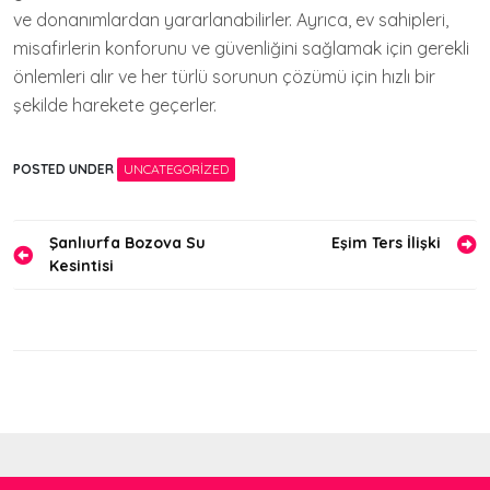
ve donanımlardan yararlanabilirler. Ayrıca, ev sahipleri,
misafirlerin konforunu ve güvenliğini sağlamak için gerekli
önlemleri alır ve her türlü sorunun çözümü için hızlı bir
şekilde harekete geçerler.
POSTED UNDER
UNCATEGORIZED
Yazı
Şanlıurfa Bozova Su
Eşim Ters İlişki
Kesintisi
gezinmesi