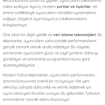
ekstra koruma sunan bu giysiler, oyuncuların sakatlanma
riskini azaltıyor. Ayrıca, modern
şortlar ve tişörtler
, ter
emme özellikleriyle oyuncuların rahatlıkla oynamalarını
sağlıyor, böylece oyun boyunca odaklanmalarını
kolaylaştırıyor.
Öne çıkan bir diğer yenilik ise
veri izleme teknolojileri
. Bu
ekipmanlar, oyuncuların saha içindeki performanslarını
gerçek zamanlı olarak analiz edebiliyor. Bu sayede,
antrenörler oyuncuların güçlü ve zayıf yönlerini daha iyi
görebiliyor ve antrenman programlarını buna göre
düzenleyebiliyorlar.
Modern futbol ekipmanları, oyuncuların performansını
artırma konusunda önemli bir rol oynuyor. Her yeni
teknoloji, sahada daha etkili ve verimli olabilmek için
oyunculara yeni fırsatlar sunuyor. Bu gelişmeler, futbolun
evriminde bir sonraki adımı oluşturuyor.