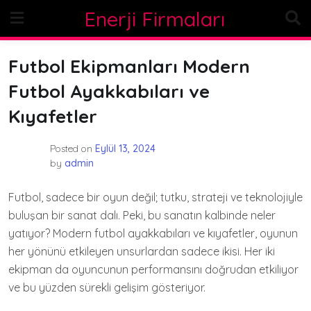
Skip
Enerji Firmaları
to
content
Futbol Ekipmanları Modern
Futbol Ayakkabıları ve
Kıyafetler
Posted on
Eylül 13, 2024
by
admin
Futbol, sadece bir oyun değil; tutku, strateji ve teknolojiyle
buluşan bir sanat dalı. Peki, bu sanatın kalbinde neler
yatıyor? Modern futbol ayakkabıları ve kıyafetler, oyunun
her yönünü etkileyen unsurlardan sadece ikisi. Her iki
ekipman da oyuncunun performansını doğrudan etkiliyor
ve bu yüzden sürekli gelişim gösteriyor.