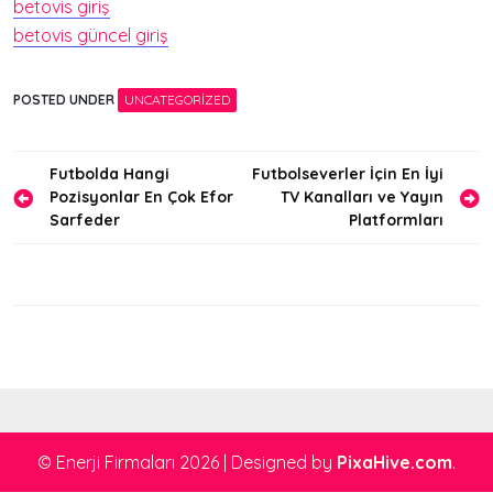
betovis giriş
betovis güncel giriş
POSTED UNDER
UNCATEGORIZED
Yazı
Futbolda Hangi
Futbolseverler İçin En İyi
Pozisyonlar En Çok Efor
TV Kanalları ve Yayın
gezinmesi
Sarfeder
Platformları
© Enerji Firmaları 2026
|
Designed by
PixaHive.com
.