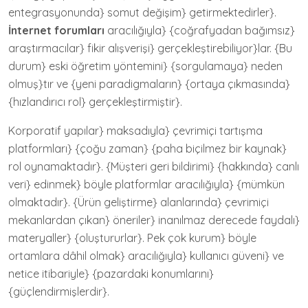
entegrasyonunda} somut değişim} getirmektedirler}.
İnternet forumları
aracılığıyla} {coğrafyadan bağımsız}
araştırmacılar} fikir alışverişi} gerçekleştirebiliyor}lar. {Bu
durum} eski öğretim yöntemini} {sorgulamaya} neden
olmuş}tır ve {yeni paradigmaların} {ortaya çıkmasında}
{hızlandırıcı rol} gerçekleştirmiştir}.
Korporatif yapılar} maksadıyla} çevrimiçi tartışma
platformları} {çoğu zaman} {paha biçilmez bir kaynak}
rol oynamaktadır}. {Müşteri geri bildirimi} {hakkında} canlı
veri} edinmek} böyle platformlar aracılığıyla} {mümkün
olmaktadır}. {Ürün geliştirme} alanlarında} çevrimiçi
mekanlardan çıkan} öneriler} inanılmaz derecede faydalı}
materyaller} {oluştururlar}. Pek çok kurum} böyle
ortamlara dâhil olmak} aracılığıyla} kullanıcı güveni} ve
netice itibariyle} {pazardaki konumlarını}
{güçlendirmişlerdir}.