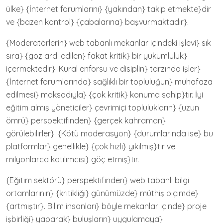
ülke} {İnternet forumlarını} {yakından} takip etmekte}dir
ve {bazen kontrol} {çabalarına} başvurmaktadır}.
{Moderatörlerin} web tabanlı mekanlar içindeki işlevi} sık
sıra} {göz ardı edilen} fakat kritik} bir yükümlülük}
içermektedir}. Kural enforsu ve disiplin} tarzında işler}
{İnternet forumlarında} sağlıklı bir topluluğun} muhafaza
edilmesi} maksadıyla} {çok kritik} konuma sahip}tır. İyi
eğitim almış yöneticiler} çevrimiçi toplulukların} {uzun
ömrü} perspektifinden} {gerçek kahraman}
görülebilirler}. {Kötü moderasyon} {durumlarında ise} bu
platformlar} genellikle} {çok hızlı} yıkılmış}tir ve
milyonlarca katılımcısı} göç etmiş}tir.
{Eğitim sektörü} perspektifinden} web tabanlı bilgi
ortamlarının} {kritikliği} günümüzde} müthiş biçimde}
{artmıştır}. Bilim insanları} böyle mekanlar içinde} proje
işbirliği} yaparak} buluşların} uygulamaya}