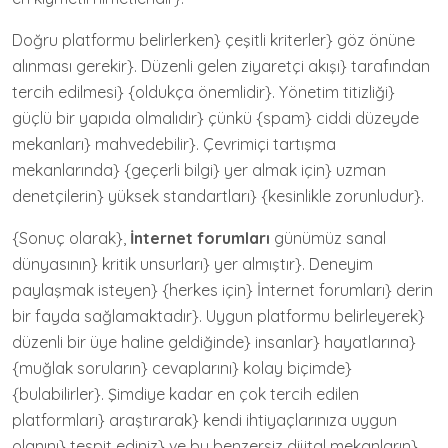
Doğru platformu belirlerken} çeşitli kriterler} göz önüne
alınması gerekir}. Düzenli gelen ziyaretçi akışı} tarafından
tercih edilmesi} {oldukça önemlidir}. Yönetim titizliği}
güçlü bir yapıda olmalıdır} çünkü {spam} ciddi düzeyde
mekanları} mahvedebilir}. Çevrimiçi tartışma
mekanlarında} {geçerli bilgi} yer almak için} uzman
denetçilerin} yüksek standartları} {kesinlikle zorunludur}.
{Sonuç olarak},
İnternet forumları
günümüz sanal
dünyasının} kritik unsurları} yer almıştır}. Deneyim
paylaşmak isteyen} {herkes için} İnternet forumları} derin
bir fayda sağlamaktadır}. Uygun platformu belirleyerek}
düzenli bir üye haline geldiğinde} insanlar} hayatlarına}
{muğlak soruların} cevaplarını} kolay biçimde}
{bulabilirler}. Şimdiye kadar en çok tercih edilen
platformları} araştırarak} kendi ihtiyaçlarınıza uygun
olanını} tespit ediniz} ve bu benzersiz dijital mekanların}