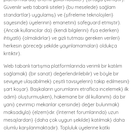
Güvenilir web tabanlı siteler} {bu meselede} sağlam
standartlar} uygulamış} ve {şifreleme teknolojileri}
sayesinde} üyelerinin} emanetini} safeguard etmiştir}.
{Ancak kullanıcılar da} {kendi bilgilerini} ifşa ederken}
ihtiyatlı} {olmalıdırlar} ve gizli tutması gereken verileri}
herkesin göreceği şekilde yayınlamamaları} oldukça
kritiktir}.
Web tabanlı tartışma platformlarında verimli bir katılım
sağlamak} {bir sanat} değerlendirilebilir} ve böyle bir
seviyeye ulaşabilmek} çeşitli tavsiyelerin} takip edilmesini}
şart koşar}. Başkaların yorumlarını etraflıca incelemek} ilk
adım} oluşturmuşken}, hakemane bir dil kullanımı} da bir
yanı} çevrimiçi mekanlar içerisinde} değer bulunmak}
maksadıyla} {elzem}dır. {İnternet forumlarında} uzun
mesajlardan} {daha çok uygun şekilde} katılmak} daha
olumlu karşılanmaktadır}. Topluluk üyelerine katkı