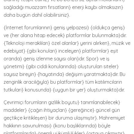
sağladığı muazzam fırsatların} enerji kaybı olmaksızın}
daha bugün dahil olabilirsiniz}.
{İnternet forumlarının} geniş yelpazesi} {oldukça geniş}
ve {her alana hitap edecek} platformlar bulunmakta}dır.
{Teknoloji meraklıları} özel alanlar} yerini alırken}, müzik ve
edebiyat} {gibi konuları} inceleyen} platformlar} eşit
oranda} geniş izlenme sayısı olan}dır. Spor} ve iş
yönetimi} {gibi ciddi konularında} oluşturulan siteler}
sayısız bireyin} {hayatında} değişim yaratmakta}dir. Bu
zenginlik aracılığıyla} bu platformlar} tüm katılımcıların
tutkuları} konusunda} {uygun bir yer} oluşturmakta}dır.
Çevrimiçi forumların gizlilik boyutu} tanımlanabilecek}
maddeler} {çağın ihtiyaçları} {gereğince} güncel gün
geçtikçe kritikleşen} bir duruma ulaşmıştır}. Mahremiyet
hakkının savunulması} {konu başlıklarında} böyle
platformlarda} önemli yükümlülükler} {ortaya çıkmıştır}.