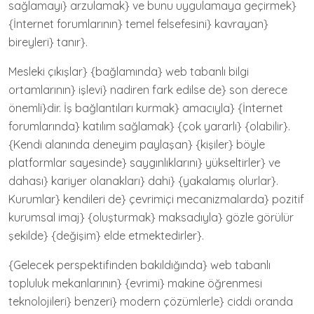
sağlamayı} arzulamak} ve bunu uygulamaya geçirmek}
{İnternet forumlarının} temel felsefesini} kavrayan}
bireyleri} tanır}.
Mesleki çıkışlar} {bağlamında} web tabanlı bilgi
ortamlarının} işlevi} nadiren fark edilse de} son derece
önemli}dir. İş bağlantıları kurmak} amacıyla} {İnternet
forumlarında} katılım sağlamak} {çok yararlı} {olabilir}.
{Kendi alanında deneyim paylaşan} {kişiler} böyle
platformlar sayesinde} saygınlıklarını} yükseltirler} ve
dahası} kariyer olanakları} dahi} {yakalamış olurlar}.
Kurumlar} kendileri de} çevrimiçi mecanizmalarda} pozitif
kurumsal imaj} {oluşturmak} maksadıyla} gözle görülür
şekilde} {değişim} elde etmektedirler}.
{Gelecek perspektifinden bakıldığında} web tabanlı
topluluk mekanlarının} {evrimi} makine öğrenmesi
teknolojileri} benzeri} modern çözümlerle} ciddi oranda