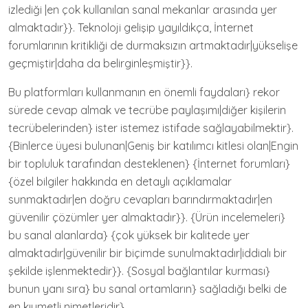
izlediği |en çok kullanılan sanal mekanlar arasında yer
almaktadır}}. Teknoloji gelişip yayıldıkça, İnternet
forumlarının kritikliği de durmaksızın artmaktadır|yükselişe
geçmiştir|daha da belirginleşmiştir}}.
Bu platformları kullanmanın en önemli faydaları} rekor
sürede cevap almak ve tecrübe paylaşımı|diğer kişilerin
tecrübelerinden} ister istemez istifade sağlayabilmektir}.
{Binlerce üyesi bulunan|Geniş bir katılımcı kitlesi olan|Engin
bir topluluk tarafından desteklenen} {İnternet forumları}
{özel bilgiler hakkında en detaylı açıklamalar
sunmaktadır|en doğru cevapları barındırmaktadır|en
güvenilir çözümler yer almaktadır}}. {Ürün incelemeleri}
bu sanal alanlarda} {çok yüksek bir kalitede yer
almaktadır|güvenilir bir biçimde sunulmaktadır|iddialı bir
şekilde işlenmektedir}}. {Sosyal bağlantılar kurması}
bunun yanı sıra} bu sanal ortamların} sağladığı belki de
en kıymetli nimetleridir}.