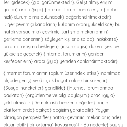
ileri gidecek} {gibi görünmektedir}. Geliştirilmiş erişim
yolları} aracılığıyla} {İnternet forumlarına} erişim} daha
hızlı} durum almış bulunacak} değerlendirilmektedir}.
Diğer çevrimiçi kanalların} kullanım oranı yükseldikçe} bu
hatalı varsayımla} çevrimiçi tartışma mekanlarının}
gerileme dönemini} söyleyen kişiler olsa da}, hakikatte}
anlamlı tartışma bekleyen} {insan sayısı} düzenli şekilde
yükselişe geçerek} {İnternet forumlarını} yeniden
keşfedenlerin} aracılığıyla} yeniden canlandırmaktadır}.
{İnternet forumlarının toplum üzerindeki etkisi} inanılmaz
ölçüde geniş} ve {birçok boyutu olan} bir süreçtir}.
{Sosyal hareketler} genellikle} {İnternet forumlarında
başlatan} {örgütlenme ve bilgi paylaşımı} aracılığıyla}
şekil almış}tır. {Demokrasi} benzeri değerler} böyle
platformlarda} açıkça} değişim yaratabilir}. Yaygın
olmayan perspektifler} hatta} çevrimiçi mekanlar içinde}
aktarılabilir} bir ortama} kavuşmuş}tır. Bu nedenle} sayısız