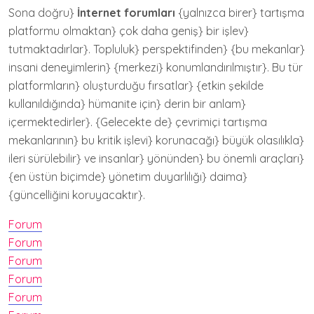
Sona doğru}
İnternet forumları
{yalnızca birer} tartışma
platformu olmaktan} çok daha geniş} bir işlev}
tutmaktadırlar}. Topluluk} perspektifinden} {bu mekanlar}
insani deneyimlerin} {merkezi} konumlandırılmıştır}. Bu tür
platformların} oluşturduğu fırsatlar} {etkin şekilde
kullanıldığında} hümanite için} derin bir anlam}
içermektedirler}. {Gelecekte de} çevrimiçi tartışma
mekanlarının} bu kritik işlevi} korunacağı} büyük olasılıkla}
ileri sürülebilir} ve insanlar} yönünden} bu önemli araçları}
{en üstün biçimde} yönetim duyarlılığı} daima}
{güncelliğini koruyacaktır}.
Forum
Forum
Forum
Forum
Forum