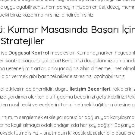
de uygulayabilirseniz, hem deneyiminizden en üst düzey memn
lki biraz kazanma hırsınızı dindirebilirsiniz.
ü: Kumar Masasında Başarı İçi
 Stratejiler
r ise
Duygusal Kontrol
meselesidir. Kumar oynarken heyeca
n kontrol kaybına yol açar! Kendimizi duygularımızdan arınd
ma yeteneğimiz artar; anlayacağınız zihin dinlenmeli, net olmal
ar vermek gibi basit tekniklerle stresinizi azaltabilirsiniz.
l etkileşim de önemlidir; doğru
İletişim Becerileri
, rakipleri
ıza yardımcı olurken bluff yapma becerinizi geliştirebiliriz. Rak
den nasıl tepki vereceklerini tahmin etmek kağıtların ötesine g
 bir tutum sergilemek etkileyici sonuçlar doğuruyor: karşılaşm
ine keyif almaya odaklandığınızda her şey değişir! Başarıya 
sek tutmalısınız – unutmayın ki küçük düşüşler bile büyülere 