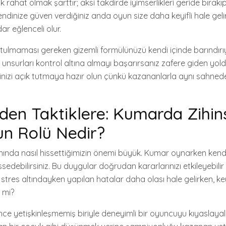
 rahat olmak şarttır; aksi takdirde iyimserlikleri geride bırakıp 
Kendinize güven verdiğiniz anda oyun size daha keyifli hale geli
ar eğlenceli olur.
utulmaması gereken gizemli formülünüzü kendi içinde barındırı
sal unsurları kontrol altına almayı başarırsanız zafere giden y
inizi açık tutmaya hazır olun çünkü kazananlarla aynı sahnedeki
den Taktiklere: Kumarda Zihin
n Rolü Nedir?
nında nasıl hissettiğimizin önemi büyük. Kumar oynarken kendi
issedebilirsiniz. Bu duygular doğrudan kararlarınızı etkileyebilir
la stres altındayken yapılan hatalar daha olası hale gelirken, ke
r mi?
ince yetişkinleşmemiş biriyle deneyimli bir oyuncuyu kıyaslaya