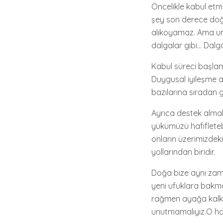
Öncelikle kabul etme
şey son derece doğ
alıkoyamaz. Ama unu
dalgalar gibi… Dalg
Kabul süreci başlam
Duygusal iyileşme a
bazılarına sıradan ge
Ayrıca destek almak 
yükümüzü hafifletebi
onların üzerimizdek
yollarından biridir.
Doğa bize aynı zam
yeni ufuklara bakmak
rağmen ayağa kalkı
unutmamalıyız.O hal