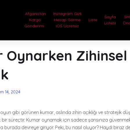
Afganistan
Instagram Gizli
Sayfa
SM
Kargo
Hesap Görme
Liste
Listesi
On
Gönderimi
iOS Ücretsiz
 Oynarken Zihinsel
ık
im 14, 2024
 oyun gibi görünen kumar, aslında zihin açıklığı ve stratejik d
 bir süreçtir. Kumar oynamak için sadece şansınıza güvenmek y
z da burada devreye giriyor. Peki, bu nasıl oluyor? Haydi biraz 