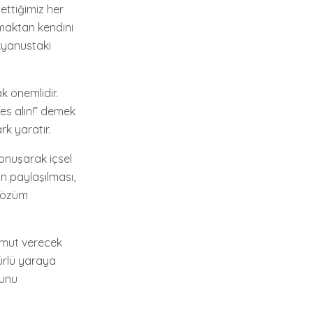
ettiğimiz her
maktan kendini
okyanustaki
k önemlidir.
es alın!” demek
rk yaratır.
konuşarak içsel
ın paylaşılması,
 çözüm
umut verecek
türlü yaraya
ğunu