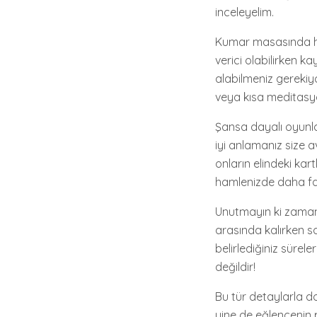
inceleyelim.
Kumar masasında his
verici olabilirken ka
alabilmeniz gerekiy
veya kısa meditasyo
Şansa dayalı oyunlar
iyi anlamanız size a
onların elindeki kart
hamlenizde daha faz
Unutmayın ki zaman
arasında kalırken s
belirlediğiniz sürel
değildir!
Bu tür detaylarla 
yine de eğlencenin