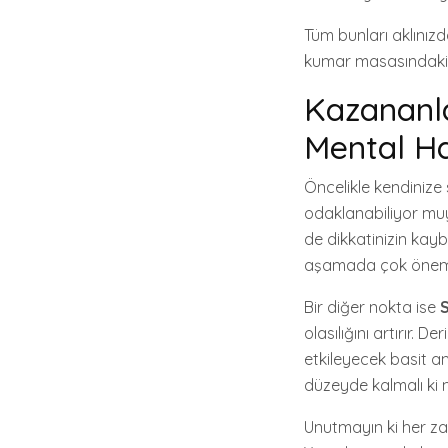
Tüm bunları aklınızd
kumar masasındaki ye
Kazananl
Mental Ha
Öncelikle kendinize
odaklanabiliyor mu
de dikkatinizin kay
aşamada çok önemli
Bir diğer nokta ise
olasılığını artırır.
etkileyecek basit am
düzeyde kalmalı ki m
Unutmayın ki her za