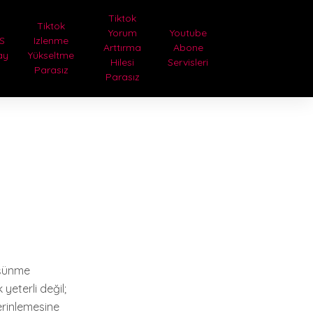
Tiktok
Tiktok
Yorum
Youtube
S
Izlenme
Arttırma
Abone
ay
Yükseltme
Hilesi
Servisleri
Parasız
Parasız
üşünme
eterli değil;
derinlemesine