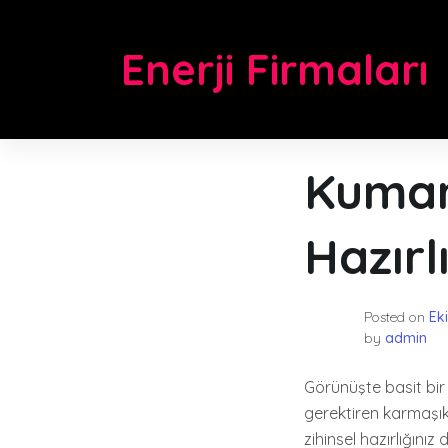
Skip
to
Enerji Firmaları
content
Kumar
Hazırl
Posted on
Ek
by
admin
Görünüşte basit bir
gerektiren karmaşık
zihinsel hazırlığını