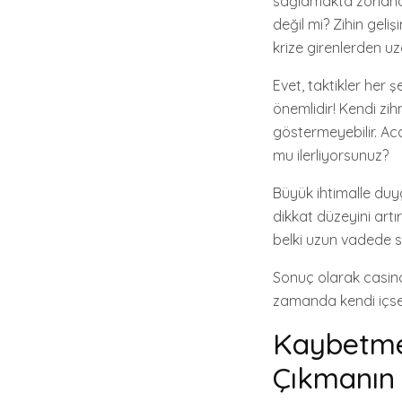
sağlamakta zorlana
değil mi? Zihin geliş
krize girenlerden uz
Evet, taktikler her 
önemlidir! Kendi zi
göstermeyebilir. Ac
mu ilerliyorsunuz?
Büyük ihtimalle duy
dikkat düzeyini artı
belki uzun vadede siz
Sonuç olarak casino
zamanda kendi içse
Kaybetme
Çıkmanın