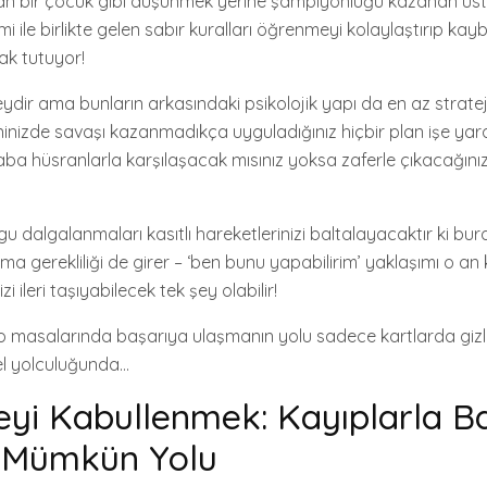
n bir çocuk gibi düşünmek yerine şampiyonluğu kazanan us
imi ile birlikte gelen sabır kuralları öğrenmeyi kolaylaştırıp kay
ak tutuyor!
şeydir ama bunların arkasındaki psikolojik yapı da en az strate
hninizde savaşı kazanmadıkça uyguladığınız hiçbir plan işe ya
aba hüsranlarla karşılaşacak mısınız yoksa zaferle çıkacağını
gu dalgalanmaları kasıtlı hareketlerinizi baltalayacaktır ki b
rma gerekliliği de girer – ‘ben bunu yapabilirim’ yaklaşımı o a
i ileri taşıyabilecek tek şey olabilir!
 masalarında başarıya ulaşmanın yolu sadece kartlarda gizli 
l yolculuğunda…
yi Kabullenmek: Kayıplarla B
 Mümkün Yolu