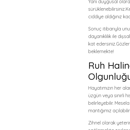
Yani duygusal olarak
sürüklenebilirsiniz.
ciddiye aldığınız kad
Sonuç itibarıyla un
dayanıklılık ile dış
kat edersiniz.Gözler
beklemekte!
Ruh Halin
Olgunluğu
Hayatımızın her ala
üzgün veya sinirli h
belirleyebilir. Mese
mantığımız açılabili
Zihnel olarak yeter