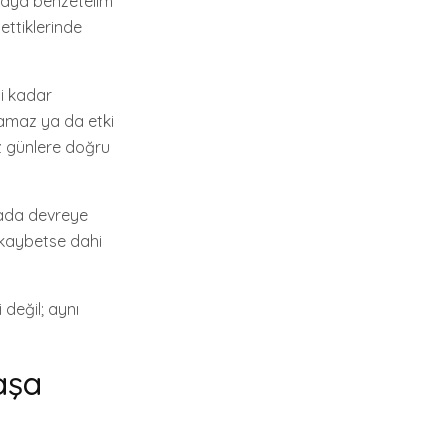
taya benzetelim
bettiklerinde
ji kadar
ramaz ya da etki
z günlere doğru
urada devreye
n kaybetse dahi
değil; aynı
aşa