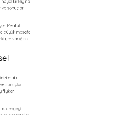
hayal kırıklığına
r ve sonuçları
yor: Mental
olda büyük mesafe
 yer varlığınızı
sel
nizi mutlu,
 ve sonuçları
yifliyken
lım: dengeyi