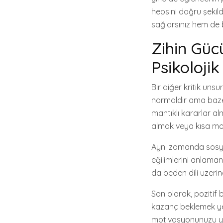
hepsini doğru şekil
sağlarsınız hem de be
Zihin Güc
Psikolojik
Bir diğer kritik unsu
normaldir ama baze
mantıklı kararlar al
almak veya kısa molal
Aynı zamanda sosya
eğilimlerini anlaman
da beden dili üzerin
Son olarak, pozitif
kazanç beklemek yer
motivasyonunuzu yük