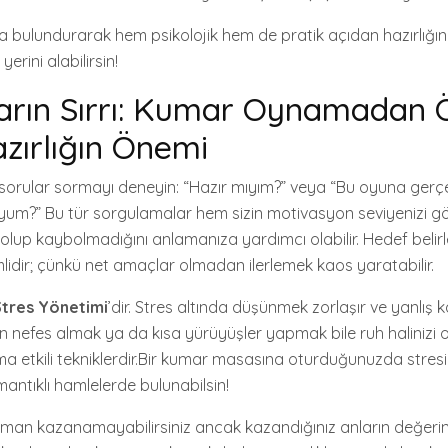
a bulundurarak hem psikolojik hem de pratik açıdan hazırlığını
rini alabilirsin!
arın Sırrı: Kumar Oynamadan 
zırlığın Önemi
 sorular sormayı deneyin: “Hazır mıyım?” veya “Bu oyuna gerç
yum?” Bu tür sorgulamalar hem sizin motivasyon seviyenizi g
bolup kaybolmadığını anlamanıza yardımcı olabilir. Hedef beli
dir; çünkü net amaçlar olmadan ilerlemek kaos yaratabilir.
Stres Yönetimi
’dir. Stres altında düşünmek zorlaşır ve yanlış 
 Derin nefes almak ya da kısa yürüyüşler yapmak bile ruh haliniz
a etkili tekniklerdir.Bir kumar masasına oturduğunuzda stresini
antıklı hamlelerde bulunabilsin!
man kazanamayabilirsiniz ancak kazandığınız anların değerini 