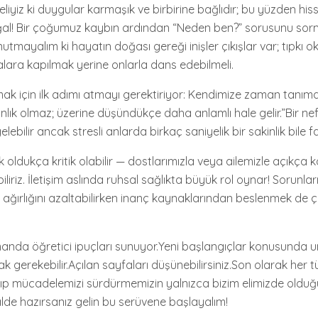
liyiz ki duygular karmaşık ve birbirine bağlıdır; bu yüzden hiss
al! Bir çoğumuz kaybın ardından “Neden ben?” sorusunu sor
tmayalım ki hayatın doğası gereği inişler çıkışlar var; tıpkı 
alara kapılmak yerine onlarla dans edebilmeli.
ak için ilk adımı atmayı gerektiriyor: Kendimize zaman tanıma
nlık olmaz; üzerine düşündükçe daha anlamlı hale gelir.”Bir nef
lebilir ancak stresli anlarda birkaç saniyelik bir sakinlik bile fa
oldukça kritik olabilir — dostlarımızla veya ailemizle açıkça 
liriz. İletişim aslında ruhsal sağlıkta büyük rol oynar! Sorunlar
i ağırlığını azaltabilirken inanç kaynaklarından beslenmek de
anda öğretici ipuçları sunuyor.Yeni başlangıçlar konusunda 
 gerekebilir.Açılan sayfaları düşünebilirsiniz.Son olarak her 
p mücadelemizi sürdürmemizin yalnızca bizim elimizde oldu
de hazırsanız gelin bu serüvene başlayalım!