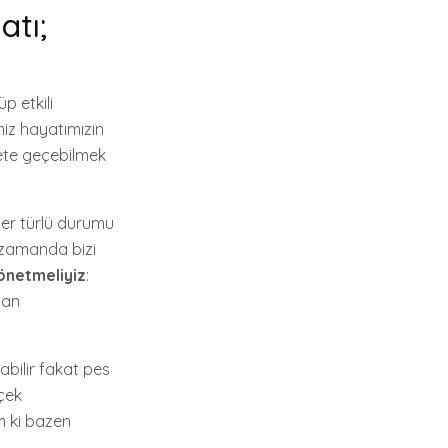
atı;
p etkili
miz hayatımızın
ete geçebilmek
er türlü durumu
ı zamanda bizi
yönetmeliyiz
:
dan
abilir fakat pes
çek
m ki bazen