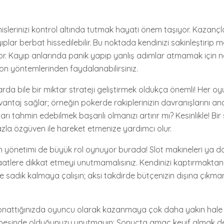
lerinizi kontrol altında tutmak hayati önem taşıyor. Kazanç
yıplar berbat hissedilebilir. Bu noktada kendinizi sakinleştirip m
or. Kayıp anlarında panik yapıp yanlış adımlar atmamak için ne
n yöntemlerinden faydalanabilirsiniz.
da bile bir miktar strateji geliştirmek oldukça önemli! Her oyu
vantaj sağlar; örneğin pokerde rakiplerinizin davranışlarını an
ları tahmin edebilmek başarılı olmanızı artırır mı? Kesinlikle! Bir
la özgüven ile hareket etmenize yardımcı olur.
 yönetimi de büyük rol oynuyor burada! Slot makineleri ya d
aatlere dikkat etmeyi unutmamalısınız. Kendinizi kaptırmaktan
ere sadık kalmaya çalışın; aksi takdirde bütçenizin dışına çıkman
donattığınızda oyuncu olarak kazanmaya çok daha yakın hale 
 peşinde olduğunuzu unutmayın: Sonuçta amaç keyif almak de