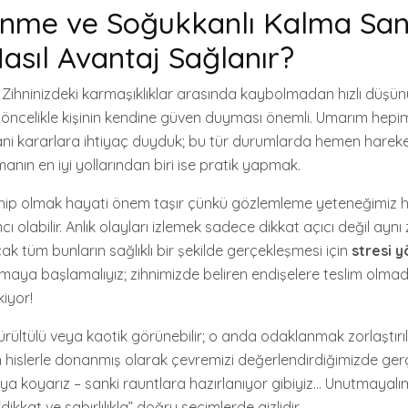
ünme ve Soğukkanlı Kalma San
sıl Avantaj Sağlanır?
Zihninizdeki karmaşıklıklar arasında kaybolmadan hızlı düşünü
 öncelikle kişinin kendine güven duyması önemli. Umarım hepi
ni kararlara ihtiyaç duyduk; bu tür durumlarda hemen harek
anın en iyi yollarından biri ise pratik yapmak.
ahip olmak hayati önem taşır çünkü gözlemleme yeteneğimiz h
olabilir. Anlık olayları izlemek sadece dikkat açıcı değil ayn
k tüm bunların sağlıklı bir şekilde gerçekleşmesi için
stresi 
maya başlamalıyız; zihnimizde beliren endişelere teslim olma
iyor!
ültülü veya kaotik görünebilir; o anda odaklanmak zorlaştırıl
 hislerle donanmış olarak çevremizi değerlendirdiğimizde ger
aya koyarız – sanki rauntlara hazırlanıyor gibiyiz… Unutmayalı
ikkat ve sabırlılıkla” doğru seçimlerde gizlidir.