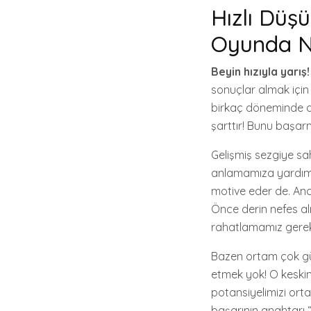
Hızlı Düş
Oyunda Na
Beyin hızıyla yarış!
sonuçlar almak için
birkaç döneminde a
şarttır! Bunu başarm
Gelişmiş sezgiye s
anlamamıza yardımcı 
motive eder de. Anca
Önce derin nefes al
rahatlamamız gerek
Bazen ortam çok gür
etmek yok! O keskin
potansiyelimizi ort
başarının anahtarı “d