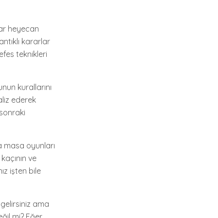
lar heyecan
antıklı kararlar
fes teknikleri
nun kurallarını
aliz ederek
 sonraki
a masa oyunları
 kaçının ve
ız işten bile
gelirsiniz ama
ğil mi? Eğer