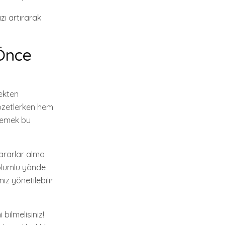
zı artırarak
Önce
ekten
özetlerken hem
rlemek bu
kararlar alma
i olumlu yönde
z yönetilebilir
bilmelisiniz!