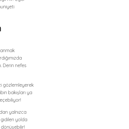
uniyeti
n
nlanmak
ırdığımızda
ı. Derin nefes
nizi gözlemleyerek
ibin bakışları ya
eçebiliyor!
adan yalnızca
gidilen yolda
dönüşebilir!