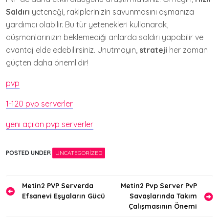
Saldırı
yeteneği, rakiplerinizin savunmasını aşmanıza
yardımcı olabilir. Bu tür yetenekleri kullanarak,
düşmanlarınızın beklemediği anlarda saldırı yapabilir ve
avantaj elde edebilirsiniz. Unutmayın,
strateji
her zaman
güçten daha önemlidir!
pvp
1-120 pvp serverler
yeni açılan pvp serverler
POSTED UNDER
UNCATEGORIZED
Yazı
Metin2 PVP Serverda
Metin2 Pvp Server PvP
Efsanevi Eşyaların Gücü
Savaşlarında Takım
gezinmesi
Çalışmasının Önemi