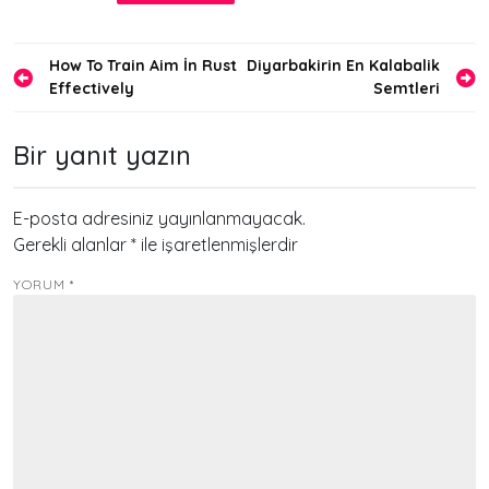
Yazı
How To Train Aim İn Rust
Diyarbakirin En Kalabalik
Effectively
Semtleri
gezinmesi
Bir yanıt yazın
E-posta adresiniz yayınlanmayacak.
Gerekli alanlar
*
ile işaretlenmişlerdir
YORUM
*