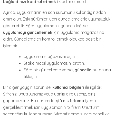
bağlantınızı kontrol etmek
ilk adım olmalıdır.
Ayrıca, uygulamanın en son sürümünü kullandığınızdan
emin olun. Eski sürümler, yeni güncellemelerle uyumsuzluk
gösterebilir. Eğer uygulamanız güncel değilse,
uygulamayı güncellemek
için uygulama mağazasına
gidin. Güncellemeleri kontrol etmek oldukça basit bir
işlemdir:
Uygulama mağazasını açın.
Stake mobil uygulamasını aratın.
Eğer bir güncelleme varsa,
güncelle
butonuna
tıklayın.
Bir diğer yaygın sorun ise,
kullanıcı bilgileri
ile ilgilidir.
Şifrenizi unuttuysanız veya yanlış girdiyseniz, giriş
yapamazsınız. Bu durumda,
şifre sıfırlama
işlemini
gerçekleştirmek için uygulamanın “Şifremi Unuttum”
seçeneğini kullanabilirsiniz. Şifre sıfırlama süreci genellikle