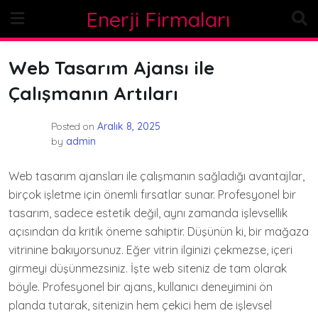
Skip
Enerji Firmaları
to
content
Web Tasarım Ajansı ile
Çalışmanın Artıları
Posted on
Aralık 8, 2025
by
admin
Web tasarım ajansları ile çalışmanın sağladığı avantajlar,
birçok işletme için önemli fırsatlar sunar. Profesyonel bir
tasarım, sadece estetik değil, aynı zamanda işlevsellik
açısından da kritik öneme sahiptir. Düşünün ki, bir mağaza
vitrinine bakıyorsunuz. Eğer vitrin ilginizi çekmezse, içeri
girmeyi düşünmezsiniz. İşte web siteniz de tam olarak
böyle. Profesyonel bir ajans, kullanıcı deneyimini ön
planda tutarak, sitenizin hem çekici hem de işlevsel