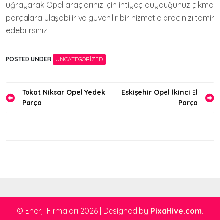
uğrayarak Opel araçlarınız için ihtiyaç duyduğunuz çıkma
parçalara ulaşabilir ve güvenilir bir hizmetle aracınızı tamir
edebilirsiniz.
POSTED UNDER
UNCATEGORIZED
Yazı
Tokat Niksar Opel Yedek
Eskişehir Opel İkinci El
Parça
Parça
gezinmesi
© Enerji Firmaları 2026
|
Designed by
PixaHive.com
.