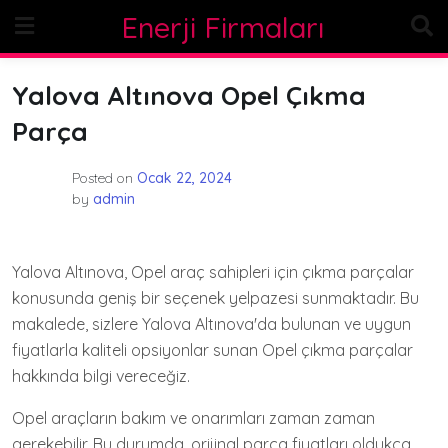
Skip
Enerji Firmaları
to
content
Yalova Altınova Opel Çıkma
Parça
Posted on
Ocak 22, 2024
by
admin
Yalova Altınova, Opel araç sahipleri için çıkma parçalar
konusunda geniş bir seçenek yelpazesi sunmaktadır. Bu
makalede, sizlere Yalova Altınova'da bulunan ve uygun
fiyatlarla kaliteli opsiyonlar sunan Opel çıkma parçalar
hakkında bilgi vereceğiz.
Opel araçların bakım ve onarımları zaman zaman
gerekebilir. Bu durumda, orijinal parça fiyatları oldukça