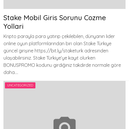
Stake Mobil Giris Sorunu Cozme
Yollari
Kripto parayla para yatırıp çekilebilen, dünyanın lider
online oyun platformlarından biri olan Stake Türkiye
güncel girişine https://bit.ly/staketurk adresinden
ulaşabilirsiniz. Stake Türkiye’ye kayıt olurken
BONUSPROMO kodunu girdiğiniz takdirde normale göre
daha….
UNCATEGORIZED