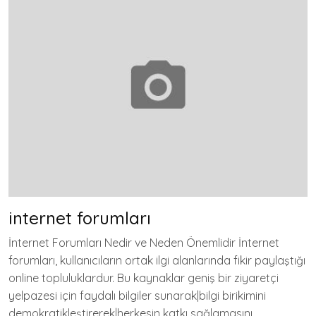
internet forumları
İnternet Forumları Nedir ve Neden Önemlidir İnternet
forumları, kullanıcıların ortak ilgi alanlarında fikir paylaştığı
online topluluklardur. Bu kaynaklar geniş bir ziyaretçi
yelpazesi için faydalı bilgiler sunarak|bilgi birikimini
demokratikleştirerek|herkesin katkı sağlamasını….