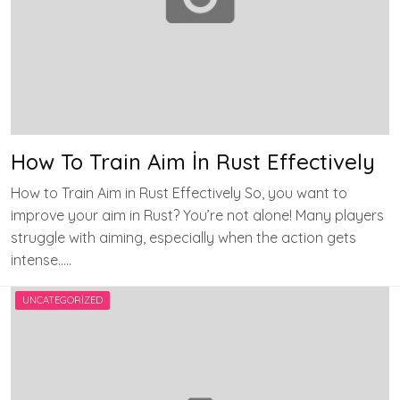
How To Train Aim İn Rust Effectively
How to Train Aim in Rust Effectively So, you want to
improve your aim in Rust? You’re not alone! Many players
struggle with aiming, especially when the action gets
intense…..
UNCATEGORIZED