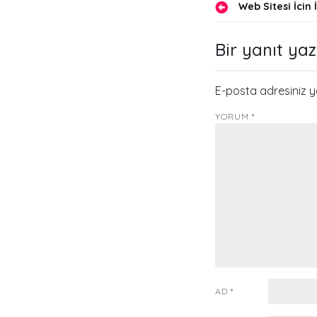
Yazı
Web Sitesi İcin 
gezinmes
Bir yanıt yaz
E-posta adresiniz 
YORUM
*
AD
*