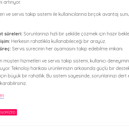
i artırıyor.
ri ve servis takip sistemi ile kullanıcılarına birçok avantaj sun
ıt süreleri:
Sorunlarınızı hızlı bir şekilde çözmek için hazır bekl
işim:
Herkesin rahatlıkla kullanabileceği bir arayüz.
üreç:
Servis sürecinin her aşamasını takip edebilme imkanı.
n müşteri hizmetleri ve servis takip sistemi, kullanıcı deneyimi
uyor. Teknoloji harikası ürünlerinizin arkasında güçlü bir dest
ı için büyük bir rahatlık. Bu sistem sayesinde, sorunlarınızı der
karabilirsiniz.
ri
EGORIZED