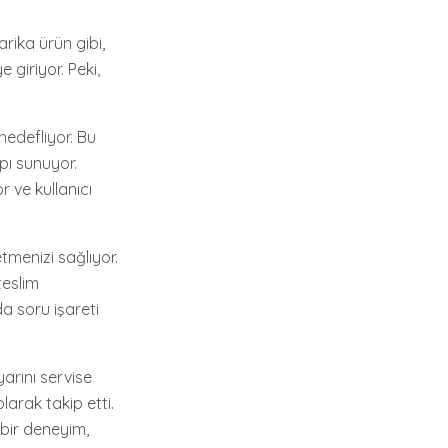
rika ürün gibi,
 giriyor. Peki,
 hedefliyor. Bu
apı sunuyor.
r ve kullanıcı
tmenizi sağlıyor.
teslim
da soru işareti
arını servise
larak takip etti.
 bir deneyim,