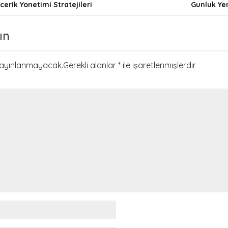
İcerik Yonetimi Stratejileri
Gunluk Yem
i
ın
yayınlanmayacak.
Gerekli alanlar
*
ile işaretlenmişlerdir