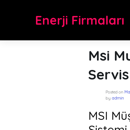
Skip
to
Enerji Firmaları
content
Msi Mu
Servis
Posted on
Ma
by
admin
MSI Müşt
Sistemi