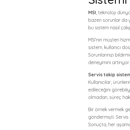
MSI
, teknoloji düny
bazen sorunlar da y
bu sistem nasıl çalış
MSI’nin müşteri hizme
sistem, kullanıcı do
Sorunlarınızı bildir
deneyimini artırıyor.
Servis takip siste
Kullanıcılar, ürünl
edileceğini görebiliy
olmadan, süreç hakkı
Bir örnek vermek ger
göndermişti. Servis t
Sonuçta, her aşamada