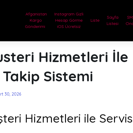
Afganistan
Instagram Gizli
Sayfa
SM
Kargo
Hesap Görme
Liste
Listesi
On
Gönderimi
iOS Ücretsiz
steri Hizmetleri İle
 Takip Sistemi
rt 30, 2026
eri Hizmetleri ile Servi