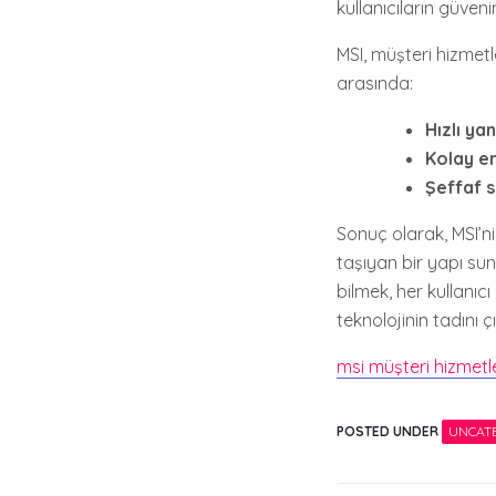
kullanıcıların güvenin
MSI, müşteri hizmetle
arasında:
Hızlı yan
Kolay er
Şeffaf s
Sonuç olarak, MSI’ni
taşıyan bir yapı sun
bilmek, her kullanıc
teknolojinin tadını çı
msi müşteri hizmetle
POSTED UNDER
UNCAT