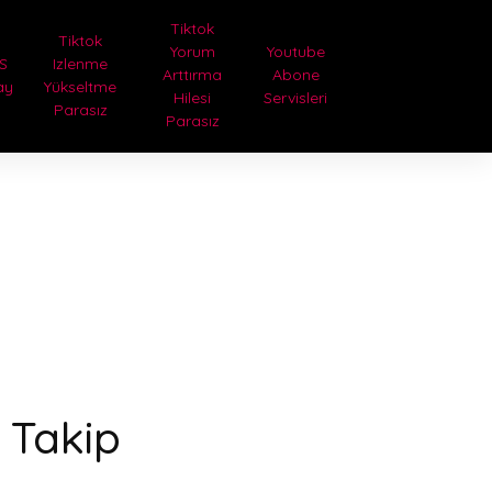
Tiktok
Tiktok
Yorum
Youtube
S
Izlenme
Arttırma
Abone
ay
Yükseltme
Hilesi
Servisleri
Parasız
Parasız
s Takip