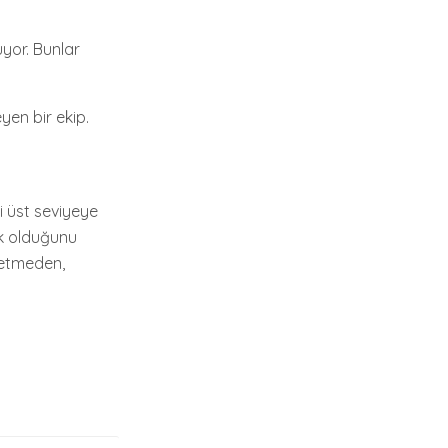
uyor. Bunlar
eyen bir ekip.
ni üst seviyeye
ek olduğunu
t etmeden,