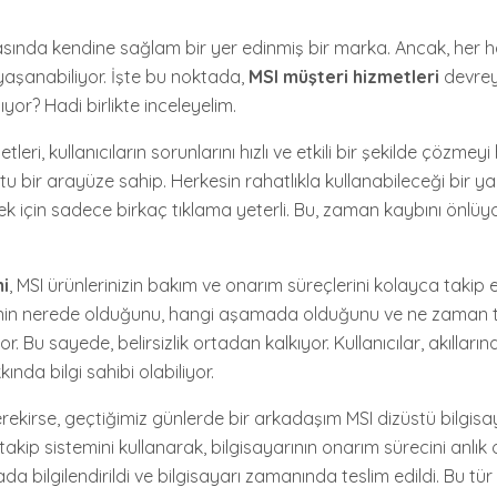
asında kendine sağlam bir yer edinmiş bir marka. Ancak, her ha
aşanabiliyor. İşte bu noktada,
MSI müşteri hizmetleri
devreye
ıyor? Hadi birlikte inceleyelim.
tleri, kullanıcıların sorunlarını hızlı ve etkili bir şekilde çözmeyi
stu bir arayüze sahip. Herkesin rahatlıkla kullanabileceği bir y
mek için sadece birkaç tıklama yeterli. Bu, zaman kaybını önlüyo
mi
, MSI ürünlerinizin bakım ve onarım süreçlerini kolayca takip e
erinin nerede olduğunu, hangi aşamada olduğunu ve ne zaman 
or. Bu sayede, belirsizlik ortadan kalkıyor. Kullanıcılar, akılların
nda bilgi sahibi olabiliyor.
ekirse, geçtiğimiz günlerde bir arkadaşım MSI dizüstü bilgisay
akip sistemini kullanarak, bilgisayarının onarım sürecini anlık o
 bilgilendirildi ve bilgisayarı zamanında teslim edildi. Bu tür