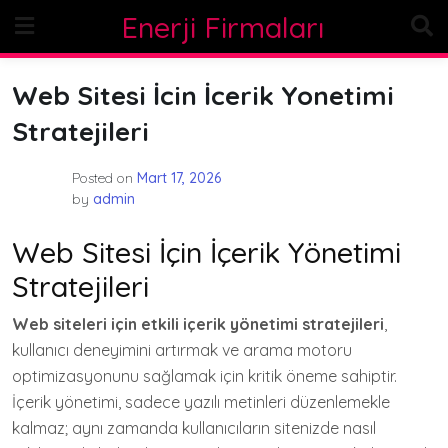
Skip
Enerji Firmaları
to
content
Web Sitesi İcin İcerik Yonetimi
Stratejileri
Posted on
Mart 17, 2026
by
admin
Web Sitesi İçin İçerik Yönetimi
Stratejileri
Web siteleri için etkili içerik yönetimi stratejileri
,
kullanıcı deneyimini artırmak ve arama motoru
optimizasyonunu sağlamak için kritik öneme sahiptir.
İçerik yönetimi, sadece yazılı metinleri düzenlemekle
kalmaz; aynı zamanda kullanıcıların sitenizde nasıl