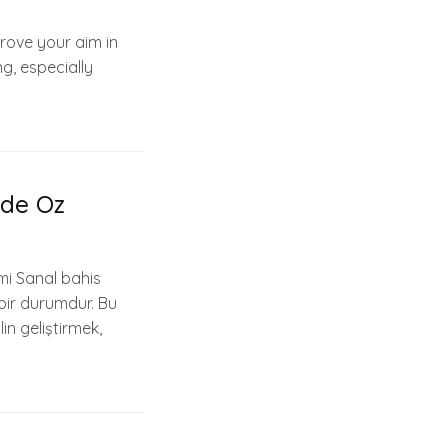
prove your aim in
g, especially
ede Oz
mi Sanal bahis
 bir durumdur. Bu
lin geliştirmek,