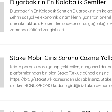
Diyarbakirin En Kalabalik Semtleri
Diyarbakır’ın En Kalabalık Semtleri Diyarbakır’ın en kalab
şehrin sosyal ve ekonomik dinamiklerini yansıtan önemli
öne çıkmaktadır. Bu semtler, sadece nüfus yoğunluğu ile 
zamanda kültürel zenginlikleri….
Stake Mobil Giris Sorunu Cozme Yoll
Kripto parayla para yatırıp çekilebilen, dünyanın lider o
platformlarından biri olan Stake Türkiye güncel girişine
https://bit.ly/staketurk adresinden ulaşabilirsiniz. Stake
olurken BONUSPROMO kodunu girdiğiniz takdirde norm