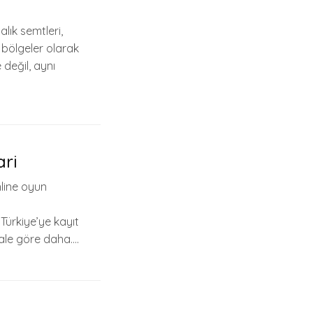
alık semtleri,
 bölgeler olarak
değil, aynı
ari
nline oyun
 Türkiye’ye kayıt
ale göre daha….