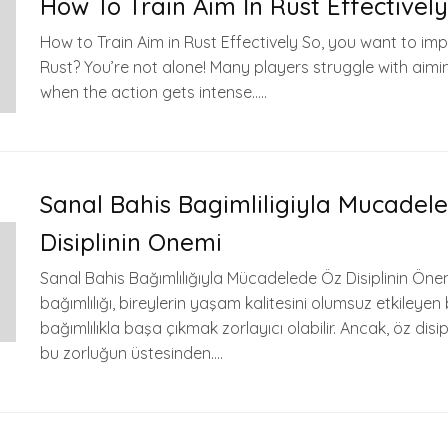
How To Train Aim İn Rust Effectively
How to Train Aim in Rust Effectively So, you want to im
Rust? You’re not alone! Many players struggle with aimin
when the action gets intense…..
Sanal Bahis Bagimliligiyla Mucadel
Disiplinin Onemi
Sanal Bahis Bağımlılığıyla Mücadelede Öz Disiplinin Öne
bağımlılığı, bireylerin yaşam kalitesini olumsuz etkileyen
bağımlılıkla başa çıkmak zorlayıcı olabilir. Ancak, öz disip
bu zorluğun üstesinden….