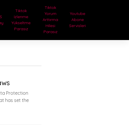
Tiktok
Tiktok
Yorum
Youtube
S
Izlenme
Arttırma
Abone
ay
Yükseltme
Hilesi
Servisleri
Parasız
Parasız
aws
ta Protection
hat has set the