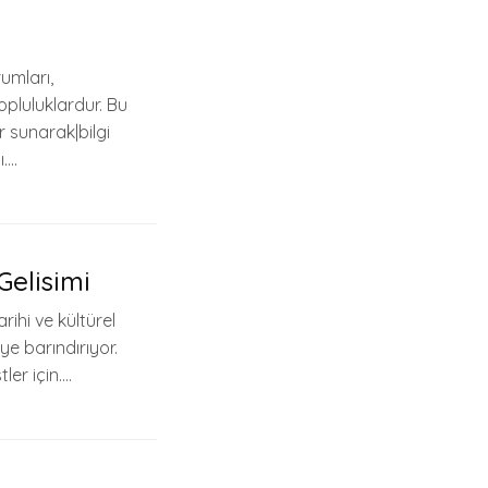
umları,
topluluklardur. Bu
r sunarak|bilgi
ı….
Gelisimi
rihi ve kültürel
aye barındırıyor.
ler için….