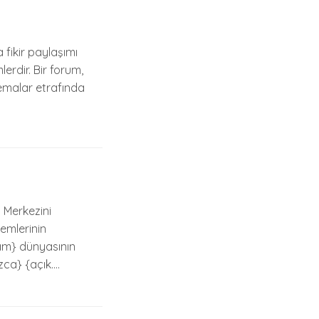
fikir paylaşımı
erdir. Bir forum,
 temalar etrafında
 Merkezini
temlerinin
tam} dünyasının
ızca} {açık….