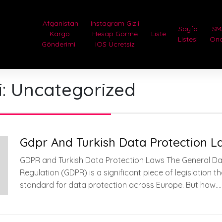
Afganistan
Instagram Gizli
Sayfa
SM
Kargo
Hesap Görme
Liste
Listesi
On
Gönderimi
iOS Ücretsiz
i:
Uncategorized
Gdpr And Turkish Data Protection L
GDPR and Turkish Data Protection Laws The General Da
Regulation (GDPR) is a significant piece of legislation t
standard for data protection across Europe. But how….