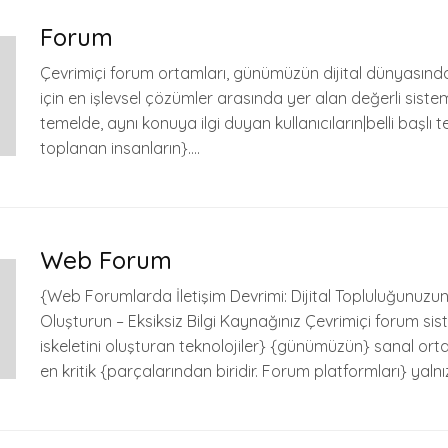
Forum
Çevrimiçi forum ortamları, günümüzün dijital dünyasında 
için en işlevsel çözümler arasında yer alan değerli sisteml
temelde, aynı konuya ilgi duyan kullanıcıların|belli başlı
toplanan insanların}….
Web Forum
{Web Forumlarda İletişim Devrimi: Dijital Topluluğunuzun
Oluşturun – Eksiksiz Bilgi Kaynağınız Çevrimiçi forum sis
iskeletini oluşturan teknolojiler} {günümüzün} sanal or
en kritik {parçalarından biridir. Forum platformları} yaln