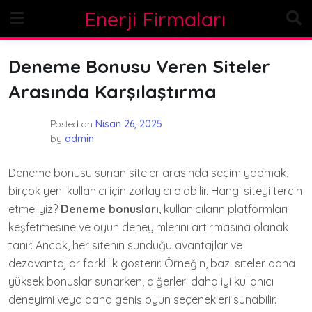
Skip
Enerji Firmaları
to
content
Deneme Bonusu Veren Siteler
Arasında Karşılaştırma
Posted on
Nisan 26, 2025
by
admin
Deneme bonusu sunan siteler arasında seçim yapmak,
birçok yeni kullanıcı için zorlayıcı olabilir. Hangi siteyi tercih
etmeliyiz?
Deneme bonusları
, kullanıcıların platformları
keşfetmesine ve oyun deneyimlerini artırmasına olanak
tanır. Ancak, her sitenin sunduğu avantajlar ve
dezavantajlar farklılık gösterir. Örneğin, bazı siteler daha
yüksek bonuslar sunarken, diğerleri daha iyi kullanıcı
deneyimi veya daha geniş oyun seçenekleri sunabilir.