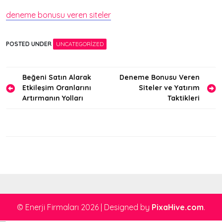
deneme bonusu veren siteler
POSTED UNDER
UNCATEGORIZED
Yazı
Beğeni Satın Alarak
Deneme Bonusu Veren
Etkileşim Oranlarını
Siteler ve Yatırım
gezinmesi
Artırmanın Yolları
Taktikleri
© Enerji Firmaları 2026
|
Designed by
PixaHive.com
.