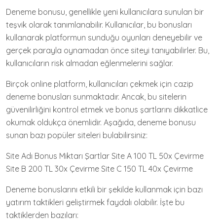
Deneme bonusu, genellikle yeni kullanıcılara sunulan bir
teşvik olarak tanımlanabilir. Kullanıcılar, bu bonusları
kullanarak platformun sunduğu oyunları deneyebilir ve
gerçek parayla oynamadan önce siteyi tanıyabilirler. Bu,
kullanıcıların risk almadan eğlenmelerini sağlar.
Birçok online platform, kullanıcıları çekmek için cazip
deneme bonusları sunmaktadır. Ancak, bu sitelerin
güvenilirliğini kontrol etmek ve bonus şartlarını dikkatlice
okumak oldukça önemlidir. Aşağıda, deneme bonusu
sunan bazı popüler siteleri bulabilirsiniz:
Site Adı Bonus Miktarı Şartlar Site A 100 TL 50x Çevirme
Site B 200 TL 30x Çevirme Site C 150 TL 40x Çevirme
Deneme bonuslarını etkili bir şekilde kullanmak için bazı
yatırım taktikleri geliştirmek faydalı olabilir. İşte bu
taktiklerden bazıları: