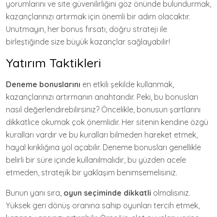
yorumlarını ve site güvenilirliğini göz önünde bulundurmak,
kazançlarınızı artırmak için önemli bir adım olacaktır.
Unutmayın, her bonus fırsatı, doğru strateji ile
birleştiğinde size büyük kazançlar sağlayabilir!
Yatırım Taktikleri
Deneme bonuslarını
en etkili şekilde kullanmak,
kazançlarınızı artırmanın anahtarıdır. Peki, bu bonusları
nasıl değerlendirebilirsiniz? Öncelikle, bonusun şartlarını
dikkatlice okumak çok önemlidir. Her sitenin kendine özgü
kuralları vardır ve bu kuralları bilmeden hareket etmek,
hayal kırıklığına yol açabilir. Deneme bonusları genellikle
belirli bir süre içinde kullanılmalıdır, bu yüzden acele
etmeden, stratejik bir yaklaşım benimsemelisiniz.
Bunun yanı sıra,
oyun seçiminde dikkatli
olmalısınız.
Yüksek geri dönüş oranına sahip oyunları tercih etmek,