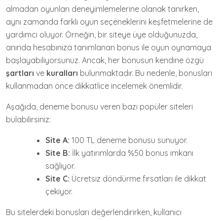
almadan oyunları deneyimlemelerine olanak tanırken,
aynı zamanda farklı oyun seçeneklerini keşfetmelerine de
yardımcı oluyor. Örneğin, bir siteye üye olduğunuzda,
anında hesabınıza tanımlanan bonus ile oyun oynamaya
başlayabiliyorsunuz. Ancak, her bonusun kendine özgü
şartları
ve
kuralları
bulunmaktadır. Bu nedenle, bonusları
kullanmadan önce dikkatlice incelemek önemlidir.
Aşağıda, deneme bonusu veren bazı popüler siteleri
bulabilirsiniz:
Site A:
100 TL deneme bonusu sunuyor.
Site B:
İlk yatırımlarda %50 bonus imkanı
sağlıyor.
Site C:
Ücretsiz döndürme fırsatları ile dikkat
çekiyor.
Bu sitelerdeki bonusları değerlendirirken, kullanıcı